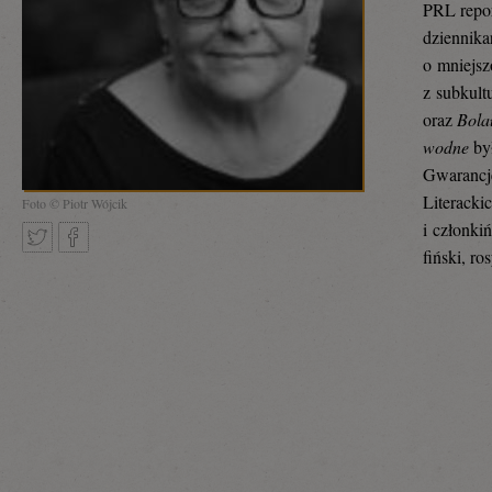
PRL repor
dziennika
o mniejsz
z subkult
oraz
Bolał
wodne
był
Gwarancje
Literacki
Foto © Piotr Wójcik
i członkiń
fiński, ro
Tweetnij
Podziel
się
na