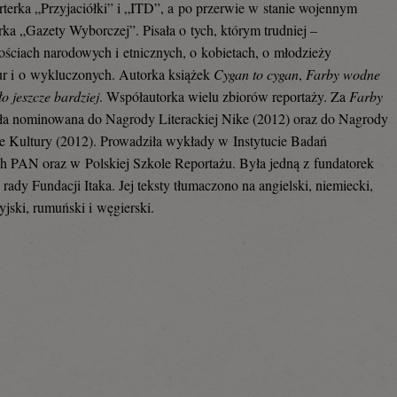
terka „Przyjaciółki” i „ITD”, a po przerwie w stanie wojennym
rka „Gazety Wyborczej”. Pisała o tych, którym trudniej –
ościach narodowych i etnicznych, o kobietach, o młodzieży
ur i o wykluczonych. Autorka książek
Cygan to cygan
,
Farby wodne
o jeszcze bardziej
. Współautorka wielu zbiorów reportaży. Za
Farby
a nominowana do Nagrody Literackiej Nike (2012) oraz do Nagrody
 Kultury (2012). Prowadziła wykłady w Instytucie Badań
ch PAN oraz w Polskiej Szkole Reportażu. Była jedną z fundatorek
 rady Fundacji Itaka. Jej teksty tłumaczono na angielski, niemiecki,
syjski, rumuński i węgierski.