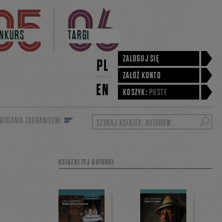
NKURS
TARGI
ZALOGUJ SIĘ
PL
ZAŁÓŻ KONTO
EN
KOSZYK:
PUSTY
WYDANIA ZAGRANICZNE
Szukaj
KSIĄŻKI TEJ AUTORKI