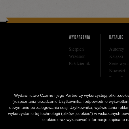
Facebooku
WYDARZENIA
KATALOG
Sierpień
Autorzy
Wrzesień
Książki
Październik
Serie wyd
Nowości
Bestseller
Zapowiedz
Wydawnictwo Czarne i jego Partnerzy wykorzystują pliki „cookies
(rozpoznania urządzenie Użytkownika i odpowiednio wyświetlenia 
utrzymaniu po zalogowaniu sesji Użytkownika, wyświetlania reklam
wykorzystanie tej technologii (plików „cookies") w wskazanych pow
cookies oraz wykasować informacje zapisane na
Wydawnictwo Czarne. Wszelkie prawa zastrzeżone. Projekt:
Fajne Chłopaki,
logo wydawnictw