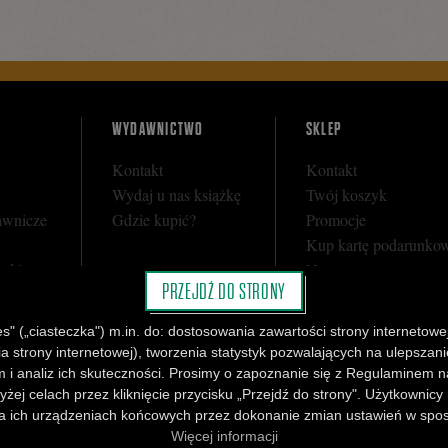
WYDAWNICTWO
SKLEP
Kontakt
Kontakt
Wydaj u nas książkę
Twój koszyk
awnicze
Gdzie kupić?
Promocje
Kup kartę podarunko
y sklepu
Nota prawna
PRZEJDŹ DO STRONY
i
Regulamin
Polityka prywatności
" („ciasteczka") m.in. do: dostosowania zawartości strony internetowej
Regulamin Klubu Cza
strony internetowej), tworzenia statystyk pozwalających na ulepszanie 
Regulamin Karty Pod
 i analiz ich skuteczności. Prosimy o zapoznanie się z Regulaminem n
yżej celach przez kliknięcie przycisku „Przejdź do strony". Użytkownicy
 ich urządzeniach końcowych przez dokonanie zmian ustawień w sposó
a: Kamil Targosz.
Więcej informacji