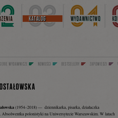
ZENIA
KATALOG
WYDAWNICTWO
KO
SERIE WYDAWNICZE
NOWOŚCI
BESTSELLERY
ZAPOWIEDZI
 OSTAŁOWSKA
tałowska
(1954–2018) — dziennikarka, pisarka, działaczka
. Absolwentka polonistyki na Uniwersytecie Warszawskim. W latach