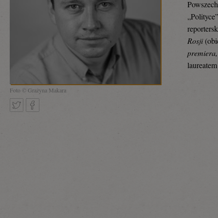
Powszechn
„Polityce
reporters
Rosji
(obi
premiera,
laureatem
Foto © Grażyna Makara
Tweetnij
Podziel
się
na