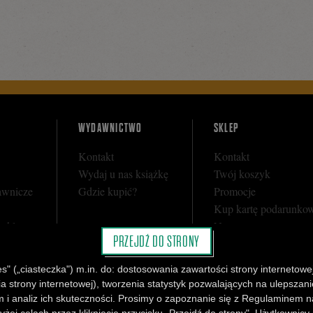
WYDAWNICTWO
SKLEP
Kontakt
Kontakt
Wydaj u nas książkę
Twój koszyk
awnicze
Gdzie kupić?
Promocje
Kup kartę podarunko
y sklepu
Nota prawna
PRZEJDŹ DO STRONY
i
Regulamin
Polityka prywatności
" („ciasteczka") m.in. do: dostosowania zawartości strony internetowej
Regulamin Klubu Cza
strony internetowej), tworzenia statystyk pozwalających na ulepszanie 
Regulamin Karty Pod
 i analiz ich skuteczności. Prosimy o zapoznanie się z Regulaminem n