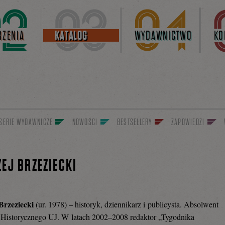
ZENIA
KATALOG
WYDAWNICTWO
KO
SERIE WYDAWNICZE
NOWOŚCI
BESTSELLERY
ZAPOWIEDZI
EJ BRZEZIECKI
Brzeziecki
(ur. 1978) – historyk, dziennikarz i publicysta. Absolwent
Historycznego UJ. W latach 2002–2008 redaktor „Tygodnika