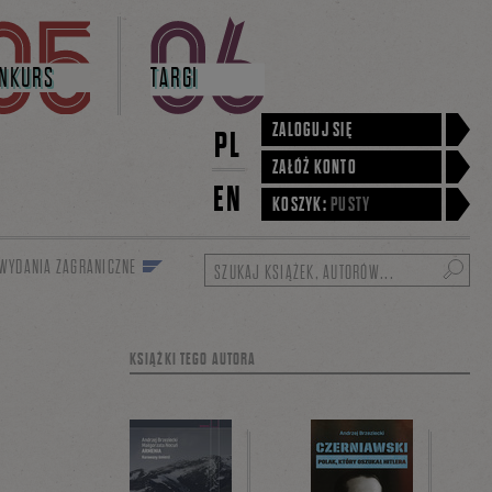
NKURS
TARGI
ZALOGUJ SIĘ
PL
ZAŁÓŻ KONTO
EN
KOSZYK:
PUSTY
WYDANIA ZAGRANICZNE
Szukaj
KSIĄŻKI TEGO AUTORA