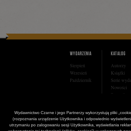
Facebooku
WYDARZENIA
KATALOG
Sierpień
Autorzy
Wrzesień
Książki
Październik
Serie wyd
Nowości
Bestseller
Zapowiedz
Wydawnictwo Czarne i jego Partnerzy wykorzystują pliki „cookies
(rozpoznania urządzenie Użytkownika i odpowiednio wyświetlenia 
utrzymaniu po zalogowaniu sesji Użytkownika, wyświetlania reklam