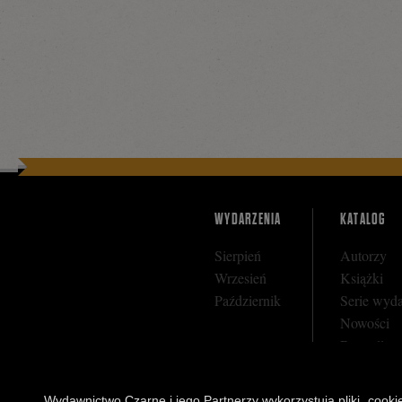
WYDARZENIA
KATALOG
Sierpień
Autorzy
Wrzesień
Książki
Październik
Serie wyd
Nowości
Bestseller
Zapowiedz
Wydawnictwo Czarne i jego Partnerzy wykorzystują pliki „cookies