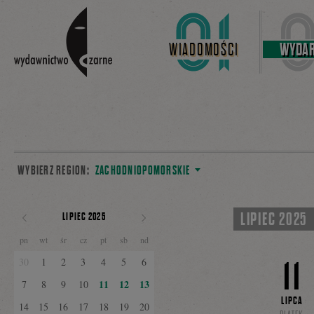
Linki do przejścia
WIADOMOŚCI
WYDAR
WYBIERZ REGION:
ZACHODNIOPOMORSKIE
LIPIEC 2025
LIPIEC 2025
POPRZEDNI
NASTĘPNY
pn
wt
śr
cz
pt
sb
nd
MIESIĄC
MIESIĄC
11
30
1
2
3
4
5
6
11
12
13
7
8
9
10
LIPCA
14
15
16
17
18
19
20