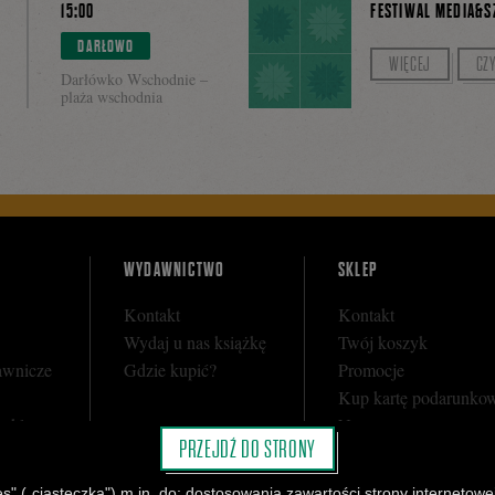
15:00
FESTIWAL MEDIA&S
DARŁOWO
Rozmowy o końcu
WIĘCEJ
CZ
Darłówko Wschodnie –
rozmawia Justyn
plaża wschodnia
(transmisja LIV
WYDAWNICTWO
SKLEP
Kontakt
Kontakt
Wydaj u nas książkę
Twój koszyk
awnicze
Gdzie kupić?
Promocje
Kup kartę podarunko
y sklepu
Nota prawna
PRZEJDŹ DO STRONY
i
Regulamin
Polityka prywatności
" („ciasteczka") m.in. do: dostosowania zawartości strony internetowej