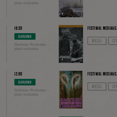
„Heweliusz”) i K
plaża wschodnia
Cezary Łazarewic
16:30
FESTIWAL MEDIA&S
DARŁOWO
Ringelblum w mi
WIĘCEJ
CZ
Darłówko Wschodnie –
Ringelbluma”) i 
plaża wschodnia
książkach rozmawi
12:00
FESTIWAL MEDIA&S
DARŁOWO
Fan Legii i Darł
WIĘCEJ
CZ
Darłówko Wschodnie –
rozmawia Magdale
plaża wschodnia