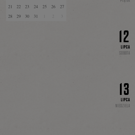
PIĄTEK
21
22
23
24
25
26
27
28
29
30
31
1
2
3
12
LIPCA
SOBOTA
13
LIPCA
NIEDZIELA