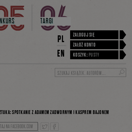
NKURS
TARGI
ZALOGUJ SIĘ
PL
ZAŁÓŻ KONTO
EN
KOSZYK:
PUSTY
Szukaj
ZTUKA: SPOTKANIE Z ADAMEM ZADWORNYM I KASPREM BAJONEM
iusza – z Adamem Zadwornym (autorem książki
YTAJ NA FACEBOOK.COM