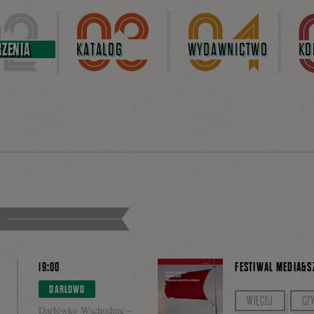
ZENIA
KATALOG
WYDAWNICTWO
KO
19:00
FESTIWAL MEDIA&S
DARŁOWO
Tajemnica Hewel
WIĘCEJ
CZ
Darłówko Wschodnie –