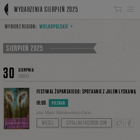
Linki do przejścia
WYDARZENIA SIERPIEŃ 2025
WYBIERZ REGION:
WIELKOPOLSKIE
SIERPIEŃ 2025
30
SIERPNIA
SOBOTA
FESTIWAL ŻUPAŃSKIEGO: SPOTKANIE Z JULEM ŁYSKAWĄ
19:00
POZNAŃ
plac Marii Skłodowskiej-Curie
Spotkanie poprowadzi Szymon Bojdo.
WIĘCEJ
CZYTAJ NA FACEBOOK.COM
Tweetnij
Podzie