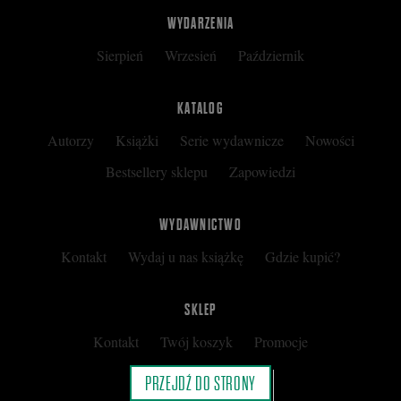
WYDARZENIA
Sierpień
Wrzesień
Październik
KATALOG
Autorzy
Książki
Serie wydawnicze
Nowości
Bestsellery sklepu
Zapowiedzi
WYDAWNICTWO
Kontakt
Wydaj u nas książkę
Gdzie kupić?
SKLEP
Kontakt
Twój koszyk
Promocje
Kup kartę podarunkową
Nota prawna
PRZEJDŹ DO STRONY