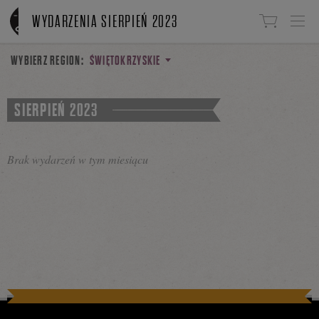
Linki do przejścia
WYDARZENIA SIERPIEŃ 2023
WYBIERZ REGION:
ŚWIĘTOKRZYSKIE
SIERPIEŃ 2023
Brak wydarzeń w tym miesiącu