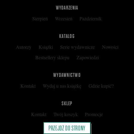
WYDARZENIA
Sierpień
Wrzesień
Październik
KATALOG
Autorzy
Książki
Serie wydawnicze
Nowości
Bestsellery sklepu
Zapowiedzi
WYDAWNICTWO
Kontakt
Wydaj u nas książkę
Gdzie kupić?
SKLEP
Kontakt
Twój koszyk
Promocje
Kup kartę podarunkową
Nota prawna
PRZEJDŹ DO STRONY