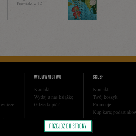
Peowiaków 12
WYDAWNICTWO
SKLEP
Kontakt
Kontakt
Wydaj u nas książkę
Twój koszyk
awnicze
Gdzie kupić?
Promocje
Kup kartę podarunko
y sklepu
Nota prawna
PRZEJDŹ DO STRONY
i
Regulamin
Polityka prywatności