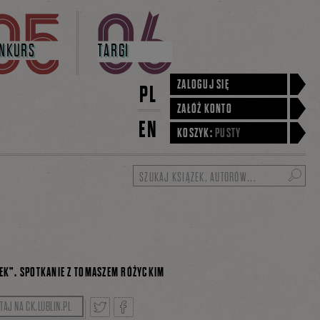
NKURS
TARGI
ZALOGUJ SIĘ
PL
ZAŁÓŻ KONTO
EN
KOSZYK:
PUSTY
Szukaj
EK”. SPOTKANIE Z TOMASZEM RÓŻYCKIM
ał Rutkowski.
TAJ NA CK.LUBLIN.PL