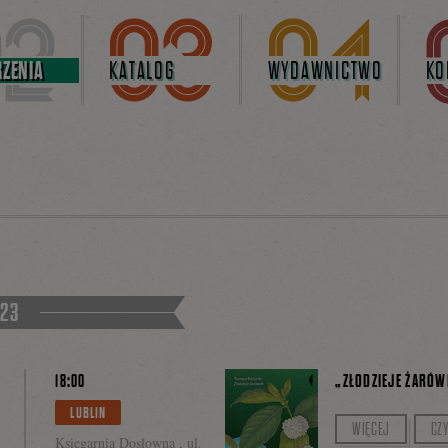
ZENIA
KATALOG
WYDAWNICTWO
KO
023
18:00
„ZŁODZIEJE ŻARÓW
LUBLIN
Prowadzenie: Raf
WIĘCEJ
CZY
Księgarnia Dosłowna , ul.