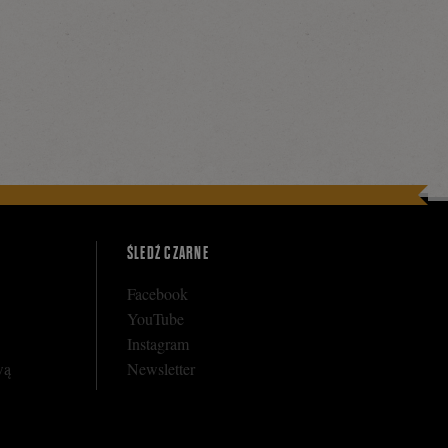
Tweetnij
Podziel
się
na
ŚLEDŹ CZARNE
Facebooku
Facebook
YouTube
Instagram
wą
Newsletter