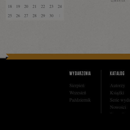
CZWARTEK
18
19
20
21
22
23
24
25
26
27
28
29
30
1
WYDARZENIA
KATALOG
Sierpień
Autorzy
Wrzesień
Książki
Październik
Serie wyd
Nowości
Bestseller
Zapowiedz