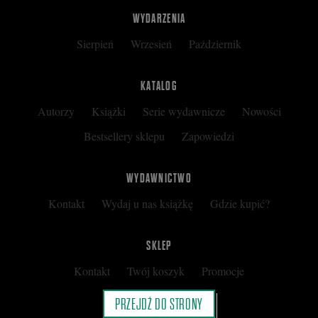
WYDARZENIA
Sierpień
Wrzesień
Październik
KATALOG
Autorzy
Książki
Serie wydawnicze
Nowości
Bestsellery sklepu
Zapowiedzi
WYDAWNICTWO
Kontakt
Wydaj u nas książkę
Gdzie kupić?
SKLEP
Kontakt
Twój koszyk
Promocje
Kup kartę podarunkową
Nota prawna
PRZEJDŹ DO STRONY