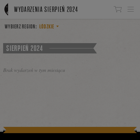
Linki do przejścia
WYDARZENIA SIERPIEŃ 2024
WYBIERZ REGION:
ŁÓDZKIE
SIERPIEŃ 2024
Brak wydarzeń w tym miesiącu