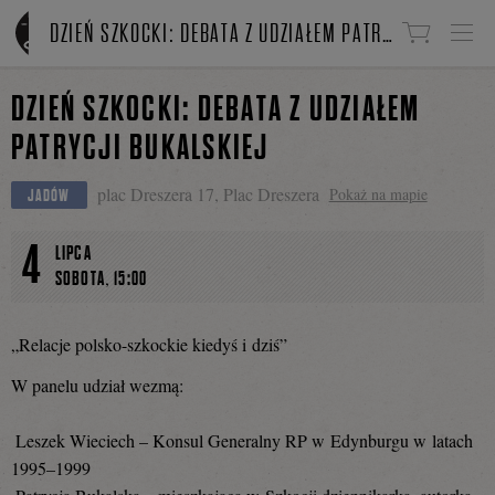
Linki do przejścia
DZIEŃ SZKOCKI: DEBATA Z UDZIAŁEM PATRYCJI BUKALSKIEJ
DZIEŃ SZKOCKI: DEBATA Z UDZIAŁEM
PATRYCJI BUKALSKIEJ
plac Dreszera 17, Plac Dreszera
Pokaż na mapie
JADÓW
4
LIPCA
,
SOBOTA
15:00
„Relacje polsko-szkockie kiedyś i dziś”
W panelu udział wezmą:
Leszek Wieciech – Konsul Generalny RP w Edynburgu w latach
1995–1999