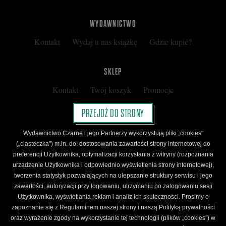
WYDAWNICTWO
Kontakt
Wydaj u nas książkę
Gdzie kupić?
SKLEP
Kontakt
Twój koszyk
Promocje
Kup kartę podarunkową
Nota prawna
PRZEJDŹ DO STRONY
Regulamin
Polityka prywatności
Wydawnictwo Czarne i jego Partnerzy wykorzystują pliki „cookies"
Regulamin Klubu Czarnego
(„ciasteczka") m.in. do: dostosowania zawartości strony internetowej do
preferencji Użytkownika, optymalizacji korzystania z witryny (rozpoznania
Regulamin Karty Podarunkowej
urządzenie Użytkownika i odpowiednio wyświetlenia strony internetowej),
tworzenia statystyk pozwalających na ulepszanie struktury serwisu i jego
zawartości, autoryzacji przy logowaniu, utrzymaniu po zalogowaniu sesji
ŚLEDŹ CZARNE
Użytkownika, wyświetlania reklam i analiz ich skuteczności. Prosimy o
Facebook
YouTube
Instagram
Newsletter
zapoznanie się z Regulaminem naszej strony i naszą Polityką prywatności
oraz wyrażenie zgody na wykorzystanie tej technologii (plików „cookies") w