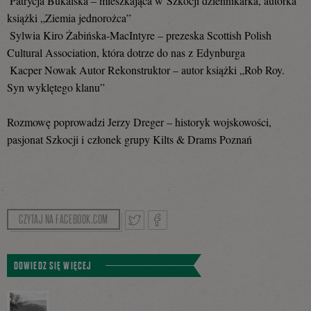
Patrycja Bukalska – mieszkająca w Szkocji dziennikarka, autorka
książki „Ziemia jednorożca”
Sylwia Kiro Żabińska-MacIntyre – prezeska Scottish Polish
Cultural Association, która dotrze do nas z Edynburga
Kacper Nowak Autor Rekonstruktor – autor książki „Rob Roy.
Syn wyklętego klanu”
Rozmowę poprowadzi Jerzy Dreger – historyk wojskowości,
pasjonat Szkocji i członek grupy Kilts & Drams Poznań
CZYTAJ NA FACEBOOK.COM
Tweetnij
Podziel
DOWIEDZ SIĘ WIĘCEJ