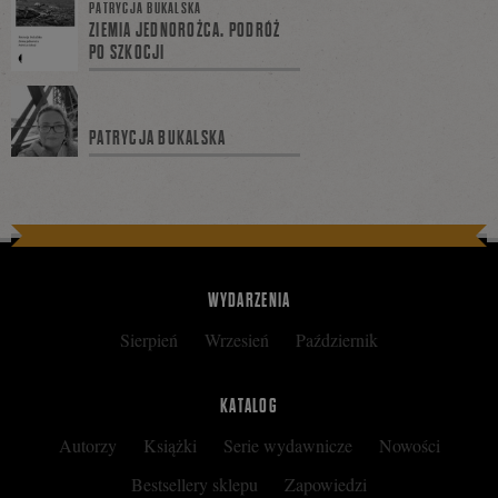
się
PATRYCJA BUKALSKA
ZIEMIA JEDNOROŻCA. PODRÓŻ
PO SZKOCJI
na
PATRYCJA BUKALSKA
Facebooku
WYDARZENIA
Sierpień
Wrzesień
Październik
KATALOG
Autorzy
Książki
Serie wydawnicze
Nowości
Bestsellery sklepu
Zapowiedzi