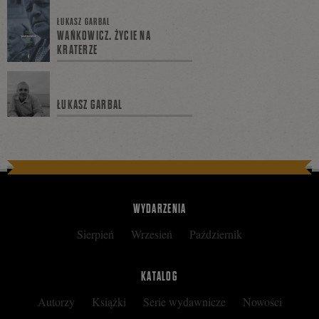
się
ŁUKASZ GARBAL
WAŃKOWICZ. ŻYCIE NA
KRATERZE
na
ŁUKASZ GARBAL
Facebooku
WYDARZENIA
Sierpień
Wrzesień
Październik
KATALOG
Autorzy
Książki
Serie wydawnicze
Nowości