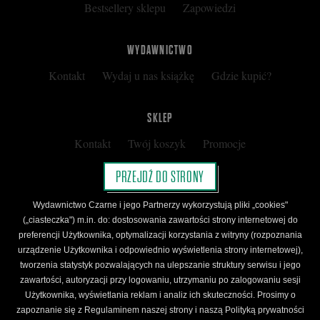
Bestsellery sklepu
Zapowiedzi
WYDAWNICTWO
Kontakt
Wydaj u nas książkę
Gdzie kupić?
SKLEP
Kontakt
Twój koszyk
Promocje
Kup kartę podarunkową
Nota prawna
PRZEJDŹ DO STRONY
Regulamin
Polityka prywatności
Wydawnictwo Czarne i jego Partnerzy wykorzystują pliki „cookies"
Regulamin Klubu Czarnego
(„ciasteczka") m.in. do: dostosowania zawartości strony internetowej do
preferencji Użytkownika, optymalizacji korzystania z witryny (rozpoznania
Regulamin Karty Podarunkowej
urządzenie Użytkownika i odpowiednio wyświetlenia strony internetowej),
tworzenia statystyk pozwalających na ulepszanie struktury serwisu i jego
zawartości, autoryzacji przy logowaniu, utrzymaniu po zalogowaniu sesji
ŚLEDŹ CZARNE
Użytkownika, wyświetlania reklam i analiz ich skuteczności. Prosimy o
Facebook
YouTube
Instagram
Newsletter
zapoznanie się z Regulaminem naszej strony i naszą Polityką prywatności