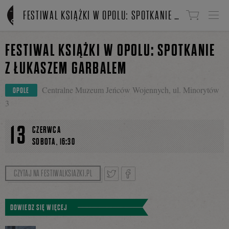
Linki do przejścia
FESTIWAL KSIĄŻKI W OPOLU: SPOTKANIE Z ŁUKASZEM GARBALEM
FESTIWAL KSIĄŻKI W OPOLU: SPOTKANIE
Z ŁUKASZEM GARBALEM
Centralne Muzeum Jeńców Wojennych, ul. Minorytów
OPOLE
3
13
CZERWCA
,
SOBOTA
16:30
CZYTAJ NA FESTIWALKSIAZKI.PL
Tweetnij
Podziel
DOWIEDZ SIĘ WIĘCEJ