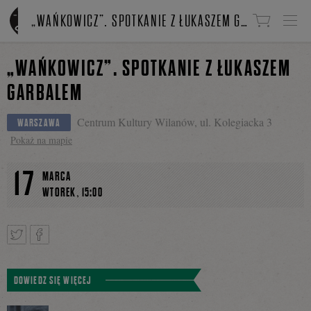
Linki do przejścia
„WAŃKOWICZ”. SPOTKANIE Z ŁUKASZEM GARBALEM
„WAŃKOWICZ”. SPOTKANIE Z ŁUKASZEM
GARBALEM
Centrum Kultury Wilanów, ul. Kolegiacka 3
WARSZAWA
Pokaż na mapie
17
MARCA
,
WTOREK
15:00
Tweetnij
Podziel
DOWIEDZ SIĘ WIĘCEJ