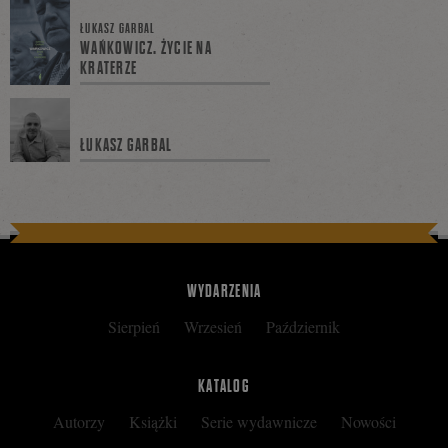
się
ŁUKASZ GARBAL
WAŃKOWICZ. ŻYCIE NA
KRATERZE
na
ŁUKASZ GARBAL
Facebooku
WYDARZENIA
Sierpień
Wrzesień
Październik
KATALOG
Autorzy
Książki
Serie wydawnicze
Nowości