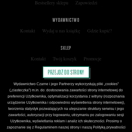
Bestsellery sklepu
Zapowiedzi
WYDAWNICTWO
Kontakt
Wydaj u nas książkę
Gdzie kupić?
SKLEP
Kontakt
Twój koszyk
Promocje
Kup kartę podarunkową
Nota prawna
PRZEJDŹ DO STRONY
Regulamin
Polityka prywatności
Wydawnictwo Czarne i jego Partnerzy wykorzystują pliki „cookies"
Regulamin Klubu Czarnego
(„ciasteczka") m.in. do: dostosowania zawartości strony internetowej do
preferencji Użytkownika, optymalizacji korzystania z witryny (rozpoznania
Regulamin Karty Podarunkowej
urządzenie Użytkownika i odpowiednio wyświetlenia strony internetowej),
tworzenia statystyk pozwalających na ulepszanie struktury serwisu i jego
zawartości, autoryzacji przy logowaniu, utrzymaniu po zalogowaniu sesji
ŚLEDŹ CZARNE
Użytkownika, wyświetlania reklam i analiz ich skuteczności. Prosimy o
Facebook
YouTube
Instagram
Newsletter
zapoznanie się z Regulaminem naszej strony i naszą Polityką prywatności