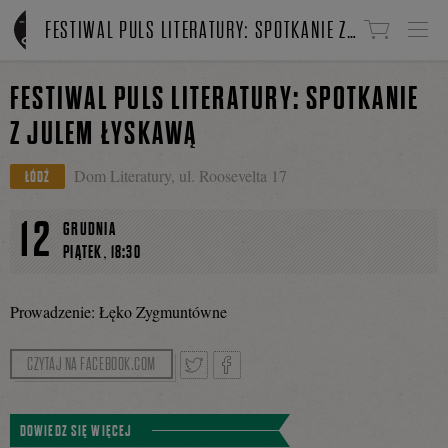
Linki do przejścia
FESTIWAL PULS LITERATURY: SPOTKANIE Z JULEM ŁYSKAWĄ
FESTIWAL PULS LITERATURY: SPOTKANIE
Z JULEM ŁYSKAWĄ
Dom Literatury, ul. Roosevelta 17
ŁÓDŹ
12
GRUDNIA
,
PIĄTEK
18:30
Prowadzenie: Łęko Zygmuntówne
CZYTAJ NA FACEBOOK.COM
Tweetnij
Podziel
DOWIEDZ SIĘ WIĘCEJ