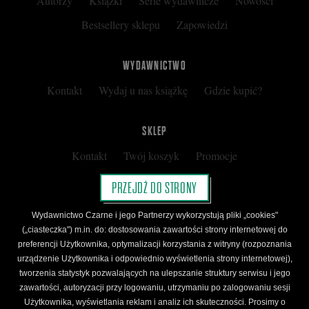
Autorzy
Książki
Serie wydawnicze
Nowości
Bestsellery sklepu
Zapowiedzi
WYDAWNICTWO
Kontakt
Wydaj u nas książkę
Gdzie kupić?
SKLEP
Kontakt
Twój koszyk
Promocje
Kup kartę podarunkową
Nota prawna
PRZEJDŹ DO STRONY
Regulamin
Polityka prywatności
Wydawnictwo Czarne i jego Partnerzy wykorzystują pliki „cookies"
Regulamin Klubu Czarnego
(„ciasteczka") m.in. do: dostosowania zawartości strony internetowej do
preferencji Użytkownika, optymalizacji korzystania z witryny (rozpoznania
Regulamin Karty Podarunkowej
urządzenie Użytkownika i odpowiednio wyświetlenia strony internetowej),
tworzenia statystyk pozwalających na ulepszanie struktury serwisu i jego
zawartości, autoryzacji przy logowaniu, utrzymaniu po zalogowaniu sesji
ŚLEDŹ CZARNE
Użytkownika, wyświetlania reklam i analiz ich skuteczności. Prosimy o