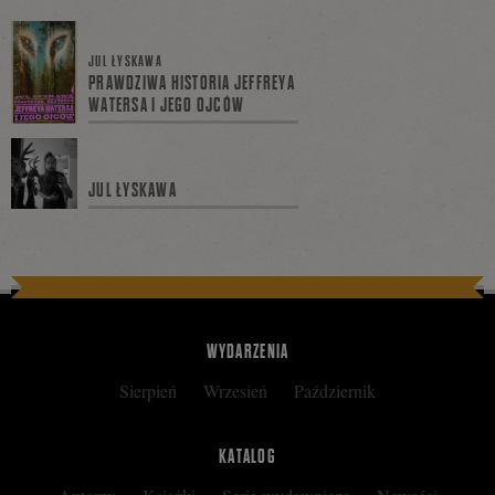
się
JUL ŁYSKAWA
PRAWDZIWA HISTORIA JEFFREYA
WATERSA I JEGO OJCÓW
na
JUL ŁYSKAWA
Facebooku
WYDARZENIA
Sierpień
Wrzesień
Październik
KATALOG