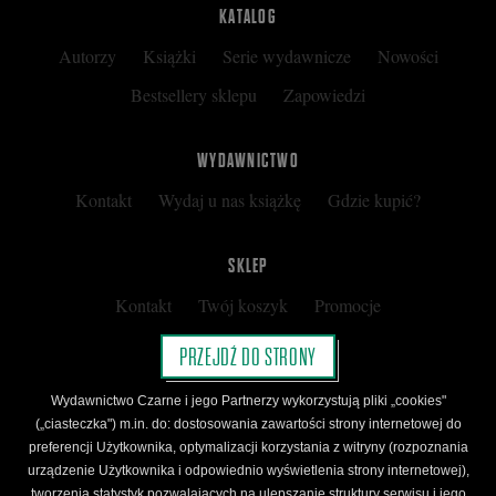
KATALOG
Autorzy
Książki
Serie wydawnicze
Nowości
Bestsellery sklepu
Zapowiedzi
WYDAWNICTWO
Kontakt
Wydaj u nas książkę
Gdzie kupić?
SKLEP
Kontakt
Twój koszyk
Promocje
Kup kartę podarunkową
Nota prawna
PRZEJDŹ DO STRONY
Regulamin
Polityka prywatności
Wydawnictwo Czarne i jego Partnerzy wykorzystują pliki „cookies"
Regulamin Klubu Czarnego
(„ciasteczka") m.in. do: dostosowania zawartości strony internetowej do
preferencji Użytkownika, optymalizacji korzystania z witryny (rozpoznania
Regulamin Karty Podarunkowej
urządzenie Użytkownika i odpowiednio wyświetlenia strony internetowej),
tworzenia statystyk pozwalających na ulepszanie struktury serwisu i jego