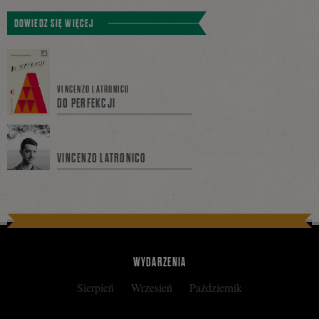
Tweetnij
Podziel
DOWIEDZ SIĘ WIĘCEJ
się
VINCENZO LATRONICO
DO PERFEKCJI
na
VINCENZO LATRONICO
Facebooku
WYDARZENIA
Sierpień
Wrzesień
Październik