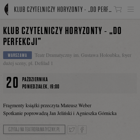
Linki do przejścia
KLUB CZYTELNICZY HORYZONTY - „DO PERFEKCJI”
KLUB CZYTELNICZY HORYZONTY - „DO
PERFEKCJI”
Teatr Dramatyczny im. Gustawa Holoubka, foyer
WARSZAWA
dużej sceny, pl. Defilad 1
20
PAŹDZIERNIKA
,
PONIEDZIAŁEK
19:00
Fragmenty książki przeczyta Mateusz Weber
Spotkanie poprowadzą Jan Jeliński i Agnieszka Górnicka
CZYTAJ NA TEATRDRAMATYCZNY.PL