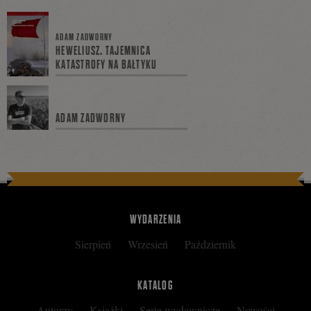
się
ADAM ZADWORNY
HEWELIUSZ. TAJEMNICA
KATASTROFY NA BAŁTYKU
na
ADAM ZADWORNY
Facebooku
WYDARZENIA
Sierpień
Wrzesień
Październik
KATALOG
Autorzy
Książki
Serie wydawnicze
Nowości