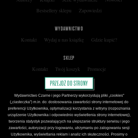
Bestsellery sklepu
Zapowiedzi
WYDAWNICTWO
Kontakt
Wydaj u nas książkę
Gdzie kupić?
SKLEP
Kontakt
Twój koszyk
Promocje
Kup kartę podarunkową
Nota prawna
PRZEJDŹ DO STRONY
Regulamin
Polityka prywatności
Wydawnictwo Czarne i jego Partnerzy wykorzystują pliki „cookies"
Regulamin Klubu Czarnego
(„ciasteczka") m.in. do: dostosowania zawartości strony internetowej do
preferencji Użytkownika, optymalizacji korzystania z witryny (rozpoznania
Regulamin Karty Podarunkowej
urządzenie Użytkownika i odpowiednio wyświetlenia strony internetowej),
tworzenia statystyk pozwalających na ulepszanie struktury serwisu i jego
zawartości, autoryzacji przy logowaniu, utrzymaniu po zalogowaniu sesji
ŚLEDŹ CZARNE
Użytkownika, wyświetlania reklam i analiz ich skuteczności. Prosimy o