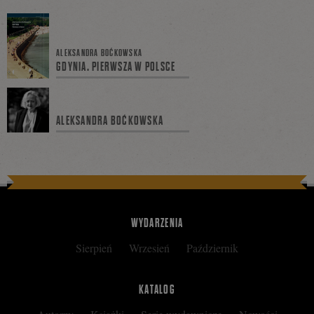
się
ALEKSANDRA BOĆKOWSKA
GDYNIA. PIERWSZA W POLSCE
na
ALEKSANDRA BOĆKOWSKA
Facebooku
WYDARZENIA
Sierpień
Wrzesień
Październik
KATALOG