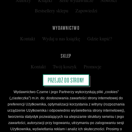
Autorzy
Książki
Serie wydawnicze
Nowości
Bestsellery sklepu
Zapowiedzi
WYDAWNICTWO
Kontakt
Wydaj u nas książkę
Gdzie kupić?
SKLEP
Kontakt
Twój koszyk
Promocje
Kup kartę podarunkową
Nota prawna
PRZEJDŹ DO STRONY
Regulamin
Polityka prywatności
Wydawnictwo Czarne i jego Partnerzy wykorzystują pliki „cookies"
Regulamin Klubu Czarnego
(„ciasteczka") m.in. do: dostosowania zawartości strony internetowej do
preferencji Użytkownika, optymalizacji korzystania z witryny (rozpoznania
Regulamin Karty Podarunkowej
urządzenie Użytkownika i odpowiednio wyświetlenia strony internetowej),
tworzenia statystyk pozwalających na ulepszanie struktury serwisu i jego
zawartości, autoryzacji przy logowaniu, utrzymaniu po zalogowaniu sesji
ŚLEDŹ CZARNE
Użytkownika, wyświetlania reklam i analiz ich skuteczności. Prosimy o