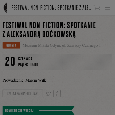
Linki do przejścia
FESTIWAL NON-FICTION: SPOTKANIE Z ALEKSANDRĄ BOĆKOWSKĄ
FESTIWAL NON-FICTION: SPOTKANIE
Z ALEKSANDRĄ BOĆKOWSKĄ
Muzeum Miasta Gdyni, ul. Zawiszy Czarnego 1
GDYNIA
20
CZERWCA
,
PIĄTEK
16:00
Prowadzenie: Marcin Wilk
CZYTAJ NA NONFICTION.PL
Tweetnij
Podziel
DOWIEDZ SIĘ WIĘCEJ