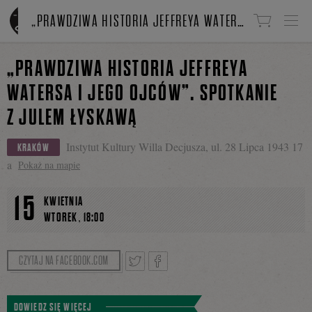
Linki do przejścia
„PRAWDZIWA HISTORIA JEFFREYA WATERSA I JEGO OJCÓW”. SPOTKANIE Z JULEM ŁYSKAWĄ
„PRAWDZIWA HISTORIA JEFFREYA
WATERSA I JEGO OJCÓW”. SPOTKANIE
Z JULEM ŁYSKAWĄ
Instytut Kultury Willa Decjusza, ul. 28 Lipca 1943 17
KRAKÓW
a
Pokaż na mapie
15
KWIETNIA
,
WTOREK
18:00
CZYTAJ NA FACEBOOK.COM
Tweetnij
Podziel
DOWIEDZ SIĘ WIĘCEJ