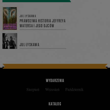
się
JUL ŁYSKAWA
PRAWDZIWA HISTORIA JEFFREYA
WATERSA I JEGO OJCÓW
na
JUL ŁYSKAWA
Facebooku
WYDARZENIA
Sierpień
Wrzesień
Październik
KATALOG