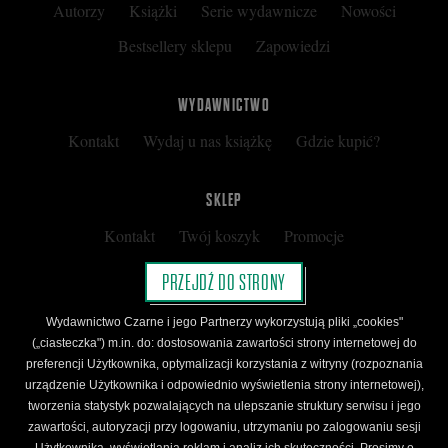
Autorzy
Książki
Serie wydawnicze
Nowości
Bestsellery sklepu
Zapowiedzi
WYDAWNICTWO
Kontakt
Wydaj u nas książkę
Gdzie kupić?
SKLEP
Kontakt
Twój koszyk
Promocje
Kup kartę podarunkową
Nota prawna
PRZEJDŹ DO STRONY
Regulamin
Polityka prywatności
Wydawnictwo Czarne i jego Partnerzy wykorzystują pliki „cookies"
Regulamin Klubu Czarnego
(„ciasteczka") m.in. do: dostosowania zawartości strony internetowej do
preferencji Użytkownika, optymalizacji korzystania z witryny (rozpoznania
Regulamin Karty Podarunkowej
urządzenie Użytkownika i odpowiednio wyświetlenia strony internetowej),
tworzenia statystyk pozwalających na ulepszanie struktury serwisu i jego
zawartości, autoryzacji przy logowaniu, utrzymaniu po zalogowaniu sesji
ŚLEDŹ CZARNE