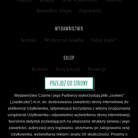
Bestsellery sklepu
Zapowiedzi
WYDAWNICTWO
Kontakt
Wydaj u nas książkę
Gdzie kupić?
SKLEP
Kontakt
Twój koszyk
Promocje
Kup kartę podarunkową
Nota prawna
PRZEJDŹ DO STRONY
Regulamin
Polityka prywatności
Wydawnictwo Czarne i jego Partnerzy wykorzystują pliki „cookies"
Regulamin Klubu Czarnego
(„ciasteczka") m.in. do: dostosowania zawartości strony internetowej do
preferencji Użytkownika, optymalizacji korzystania z witryny (rozpoznania
Regulamin Karty Podarunkowej
urządzenie Użytkownika i odpowiednio wyświetlenia strony internetowej),
tworzenia statystyk pozwalających na ulepszanie struktury serwisu i jego
zawartości, autoryzacji przy logowaniu, utrzymaniu po zalogowaniu sesji
ŚLEDŹ CZARNE
Użytkownika, wyświetlania reklam i analiz ich skuteczności. Prosimy o