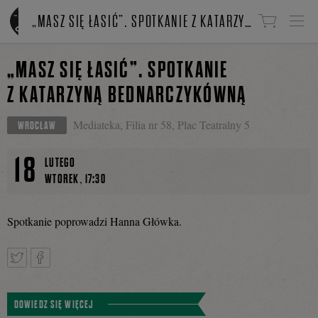
Linki do przejścia
„MASZ SIĘ ŁASIĆ”. SPOTKANIE Z KATARZYNĄ BEDNARCZYKÓWNĄ
„MASZ SIĘ ŁASIĆ”. SPOTKANIE
Z KATARZYNĄ BEDNARCZYKÓWNĄ
Mediateka, Filia nr 58, Plac Teatralny 5
WROCŁAW
18
LUTEGO
,
WTOREK
17:30
Spotkanie poprowadzi Hanna Główka.
Tweetnij
Podziel
DOWIEDZ SIĘ WIĘCEJ