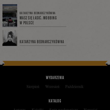
się
KATARZYNA BEDNARCZYKÓWNA
MASZ SIĘ ŁASIĆ. MOBBING
W POLSCE
na
KATARZYNA BEDNARCZYKÓWNA
Facebooku
WYDARZENIA
Sierpień
Wrzesień
Październik
KATALOG
Autorzy
Książki
Serie wydawnicze
Nowości