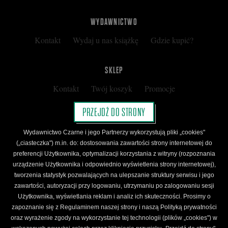
WYDAWNICTWO
Kontakt
Wydaj u nas książkę
Gdzie kupić?
SKLEP
Kontakt
Twój koszyk
Promocje
Kup kartę podarunkową
Nota prawna
PRZEJDŹ DO STRONY
Regulamin
Polityka prywatności
Wydawnictwo Czarne i jego Partnerzy wykorzystują pliki „cookies"
Regulamin Klubu Czarnego
(„ciasteczka") m.in. do: dostosowania zawartości strony internetowej do
preferencji Użytkownika, optymalizacji korzystania z witryny (rozpoznania
Regulamin Karty Podarunkowej
urządzenie Użytkownika i odpowiednio wyświetlenia strony internetowej),
tworzenia statystyk pozwalających na ulepszanie struktury serwisu i jego
zawartości, autoryzacji przy logowaniu, utrzymaniu po zalogowaniu sesji
ŚLEDŹ CZARNE
Użytkownika, wyświetlania reklam i analiz ich skuteczności. Prosimy o
Facebook
YouTube
Instagram
Newsletter
zapoznanie się z Regulaminem naszej strony i naszą Polityką prywatności
oraz wyrażenie zgody na wykorzystanie tej technologii (plików „cookies") w