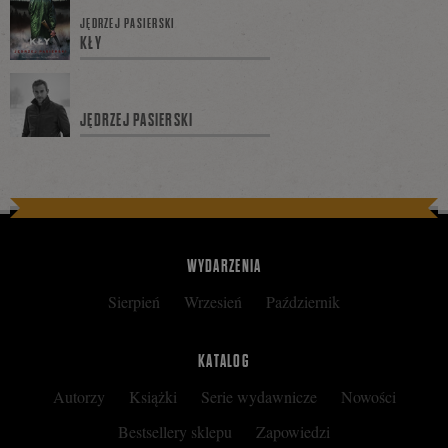
JĘDRZEJ PASIERSKI
KŁY
na
JĘDRZEJ PASIERSKI
Facebooku
WYDARZENIA
Sierpień
Wrzesień
Październik
KATALOG
Autorzy
Książki
Serie wydawnicze
Nowości
Bestsellery sklepu
Zapowiedzi