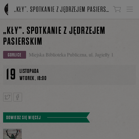
Linki do przejścia
„KŁY”. SPOTKANIE Z JĘDRZEJEM PASIERSKIM
„KŁY”. SPOTKANIE Z JĘDRZEJEM
PASIERSKIM
Miejska Biblioteka Publiczna, ul. Jagiełły 1
GORLICE
19
LISTOPADA
,
WTOREK
18:00
Tweetnij
Podziel
DOWIEDZ SIĘ WIĘCEJ
się