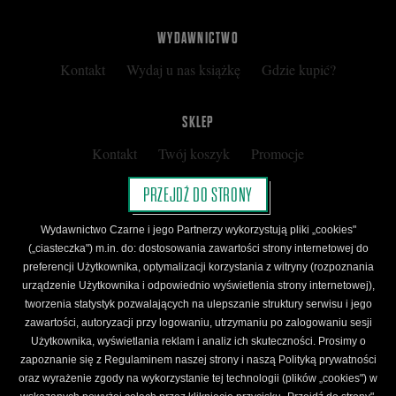
WYDAWNICTWO
Kontakt
Wydaj u nas książkę
Gdzie kupić?
SKLEP
Kontakt
Twój koszyk
Promocje
Kup kartę podarunkową
Nota prawna
PRZEJDŹ DO STRONY
Regulamin
Polityka prywatności
Wydawnictwo Czarne i jego Partnerzy wykorzystują pliki „cookies"
Regulamin Klubu Czarnego
(„ciasteczka") m.in. do: dostosowania zawartości strony internetowej do
preferencji Użytkownika, optymalizacji korzystania z witryny (rozpoznania
Regulamin Karty Podarunkowej
urządzenie Użytkownika i odpowiednio wyświetlenia strony internetowej),
tworzenia statystyk pozwalających na ulepszanie struktury serwisu i jego
zawartości, autoryzacji przy logowaniu, utrzymaniu po zalogowaniu sesji
ŚLEDŹ CZARNE
Użytkownika, wyświetlania reklam i analiz ich skuteczności. Prosimy o
Facebook
YouTube
Instagram
Newsletter
zapoznanie się z Regulaminem naszej strony i naszą Polityką prywatności
oraz wyrażenie zgody na wykorzystanie tej technologii (plików „cookies") w