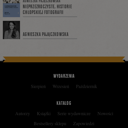
AGNIESZKA PAJĄCZKOWSKA
NIEPRZEZROCZYSTE. HISTORIE
CHŁOPSKIEJ FOTOGRAFII
na
AGNIESZKA PAJĄCZKOWSKA
Facebooku
WYDARZENIA
Sierpień
Wrzesień
Październik
KATALOG
Autorzy
Książki
Serie wydawnicze
Nowości
Bestsellery sklepu
Zapowiedzi