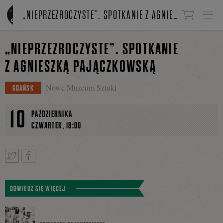
Linki do przejścia
„NIEPRZEZROCZYSTE”. SPOTKANIE Z AGNIESZKĄ PAJĄCZKOWSKĄ
„NIEPRZEZROCZYSTE”. SPOTKANIE
Z AGNIESZKĄ PAJĄCZKOWSKĄ
Nowe Muzeum Sztuki
GDAŃSK
10
PAŹDZIERNIKA
,
CZWARTEK
18:00
Tweetnij
Podziel
DOWIEDZ SIĘ WIĘCEJ
się