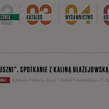
ZENIA
KATALOG
WYDAWNICTWO
KO
USZNI”. SPOTKANIE Z KALINĄ BŁAŻEJOWSKĄ
Biblioteka Publiczna, filia nr 9, Feliksa Nowowiejskiego 15
Po
HOWA
iel