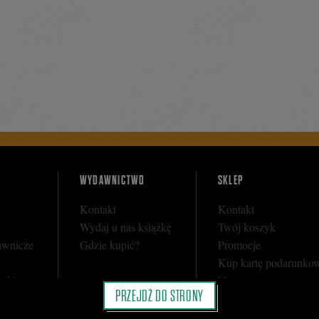
booku
WYDAWNICTWO
SKLEP
Kontakt
Kontakt
Wydaj u nas książkę
Twój koszyk
awnicze
Gdzie kupić?
Promocje
Kup kartę podarunko
y sklepu
Nota prawna
PRZEJDŹ DO STRONY
i
Regulamin
Polityka prywatności