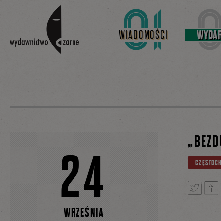
Linki do przejścia
WIADOMOŚCI
WYDAR
„BEZD
24
CZĘSTOC
WRZEŚNIA
Tweetnij
Podz