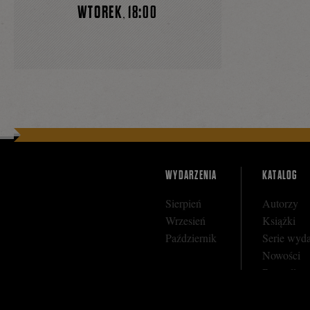
WTOREK
18:00
,
się
na
Face
WYDARZENIA
KATALOG
Sierpień
Autorzy
Wrzesień
Książki
Październik
Serie wyd
Nowości
Bestseller
Zapowiedz