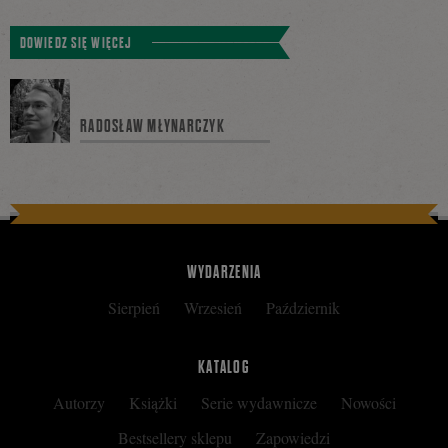
Tweetnij
Podziel
DOWIEDZ SIĘ WIĘCEJ
się
RADOSŁAW MŁYNARCZYK
na
Facebooku
WYDARZENIA
Sierpień
Wrzesień
Październik
KATALOG
Autorzy
Książki
Serie wydawnicze
Nowości
Bestsellery sklepu
Zapowiedzi