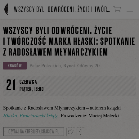
Linki do przejścia
WSZYSCY BYLI ODWRÓCENI. ŻYCIE I TWÓRCZOŚĆ MARKA HŁASKI: SPOTKANIE Z RADOSŁAWEM MŁYNARCZYKIEM
WSZYSCY BYLI ODWRÓCENI. ŻYCIE
I TWÓRCZOŚĆ MARKA HŁASKI: SPOTKANIE
Z RADOSŁAWEM MŁYNARCZYKIEM
Pałac Potockich, Rynek Główny 20
KRAKÓW
21
CZERWCA
,
PIĄTEK
18:00
Spotkanie z Radosławem Młynarczykiem – autorem książki
Hłasko. Proletariacki książę
. Prowadzenie: Maciej Melecki.
CZYTAJ NA KBFBILETY.KRAKOW.PL