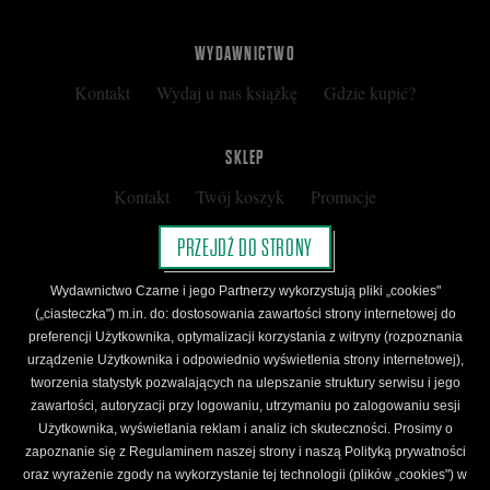
WYDAWNICTWO
Kontakt
Wydaj u nas książkę
Gdzie kupić?
SKLEP
Kontakt
Twój koszyk
Promocje
Kup kartę podarunkową
Nota prawna
PRZEJDŹ DO STRONY
Regulamin
Polityka prywatności
Wydawnictwo Czarne i jego Partnerzy wykorzystują pliki „cookies"
Regulamin Klubu Czarnego
(„ciasteczka") m.in. do: dostosowania zawartości strony internetowej do
preferencji Użytkownika, optymalizacji korzystania z witryny (rozpoznania
Regulamin Karty Podarunkowej
urządzenie Użytkownika i odpowiednio wyświetlenia strony internetowej),
tworzenia statystyk pozwalających na ulepszanie struktury serwisu i jego
zawartości, autoryzacji przy logowaniu, utrzymaniu po zalogowaniu sesji
ŚLEDŹ CZARNE
Użytkownika, wyświetlania reklam i analiz ich skuteczności. Prosimy o
Facebook
YouTube
Instagram
Newsletter
zapoznanie się z Regulaminem naszej strony i naszą Polityką prywatności
oraz wyrażenie zgody na wykorzystanie tej technologii (plików „cookies") w