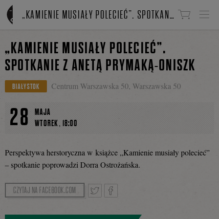
Linki do przejścia
„KAMIENIE MUSIAŁY POLECIEĆ”. SPOTKANIE Z ANETĄ PRYMAKĄ-ONISZK
„KAMIENIE MUSIAŁY POLECIEĆ”.
SPOTKANIE Z ANETĄ PRYMAKĄ-ONISZK
Centrum Warszawska 50, Warszawska 50
BIAŁYSTOK
28
MAJA
,
WTOREK
18:00
Perspektywa herstoryczna w książce „Kamienie musiały polecieć”
– spotkanie poprowadzi Dorra Ostrożańska.
CZYTAJ NA FACEBOOK.COM
Tweetnij
Podziel