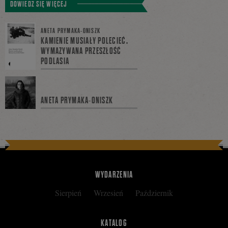
DOWIEDZ SIĘ WIĘCEJ
ANETA PRYMAKA-ONISZK
się
KAMIENIE MUSIAŁY POLECIEĆ.
WYMAZYWANA PRZESZŁOŚĆ
PODLASIA
na
ANETA PRYMAKA-ONISZK
Facebooku
WYDARZENIA
Sierpień
Wrzesień
Październik
KATALOG