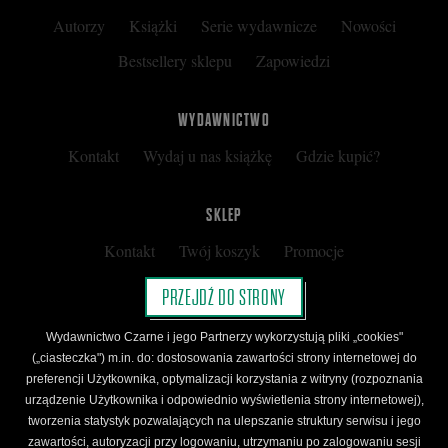
Autorzy
Książki
Serie wydawnicze
Nowości
Bestsellery sklepu
Zapowiedzi
WYDAWNICTWO
Kontakt
Wydaj u nas książkę
Gdzie kupić?
SKLEP
Kontakt
Twój koszyk
Promocje
Kup kartę podarunkową
Nota prawna
PRZEJDŹ DO STRONY
Regulamin
Polityka prywatności
Wydawnictwo Czarne i jego Partnerzy wykorzystują pliki „cookies"
Regulamin Klubu Czarnego
(„ciasteczka") m.in. do: dostosowania zawartości strony internetowej do
preferencji Użytkownika, optymalizacji korzystania z witryny (rozpoznania
Regulamin Karty Podarunkowej
urządzenie Użytkownika i odpowiednio wyświetlenia strony internetowej),
tworzenia statystyk pozwalających na ulepszanie struktury serwisu i jego
zawartości, autoryzacji przy logowaniu, utrzymaniu po zalogowaniu sesji