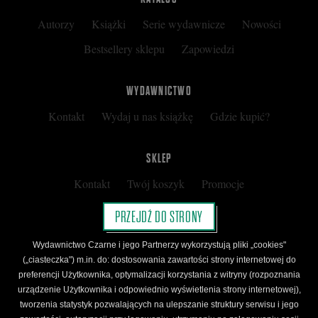
Autorzy
Książki
Serie wydawnicze
Nowości
Bestsellery sklepu
Zapowiedzi
WYDAWNICTWO
Kontakt
Wydaj u nas książkę
Gdzie kupić?
SKLEP
Kontakt
Twój koszyk
Promocje
Kup kartę podarunkową
Nota prawna
PRZEJDŹ DO STRONY
Regulamin
Polityka prywatności
Wydawnictwo Czarne i jego Partnerzy wykorzystują pliki „cookies"
Regulamin Klubu Czarnego
(„ciasteczka") m.in. do: dostosowania zawartości strony internetowej do
preferencji Użytkownika, optymalizacji korzystania z witryny (rozpoznania
Regulamin Karty Podarunkowej
urządzenie Użytkownika i odpowiednio wyświetlenia strony internetowej),
tworzenia statystyk pozwalających na ulepszanie struktury serwisu i jego