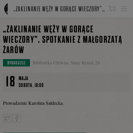
Linki do przejścia
„ZAKLINANIE WĘŻY W GORĄCE WIECZORY”. SPOTKANIE Z MAŁGORZATĄ ŻARÓW
„ZAKLINANIE WĘŻY W GORĄCE
WIECZORY”. SPOTKANIE Z MAŁGORZATĄ
ŻARÓW
Biblioteka Główna, Stary Rynek 24
BYDGOSZCZ
18
MAJA
,
SOBOTA
18:00
Prowadzenie Karolina Sałdecka.