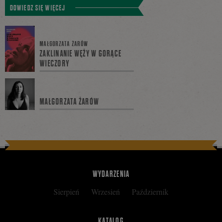
Tweetnij
Podziel
DOWIEDZ SIĘ WIĘCEJ
się
MAŁGORZATA ŻARÓW
ZAKLINANIE WĘŻY W GORĄCE
WIECZORY
na
MAŁGORZATA ŻARÓW
Facebooku
WYDARZENIA
Sierpień
Wrzesień
Październik
KATALOG