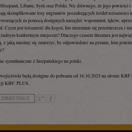
 Hiszpanii, Libanu, Syrii oraz Polski. Nic dziwnego, że jego powieści 
iają skomplikowane losy migrantów poszukujących źródeł tożsamości l
 tworzących za pomocą dostępnych narzędzi: wspomnień, lęków, uprze
td. Czym jest tożsamość dla kogoś, kto nieustanie się przemieszcza i ni
 żadnym konkretnym miejscem? Dlaczego czasem literatura jest najwię
, z jaką musimy się zmierzyć, by odpowiedzieć na pytanie, kim jesteśm
ć?
e symultaniczne z hiszpańskiego na polski.
 wejściówki będą dostępne do pobrania od 16.10.2023 na stronie KB
acji KBF: PLUS.
A CONRADFESTIVAL.PL
Tweetnij
Podziel