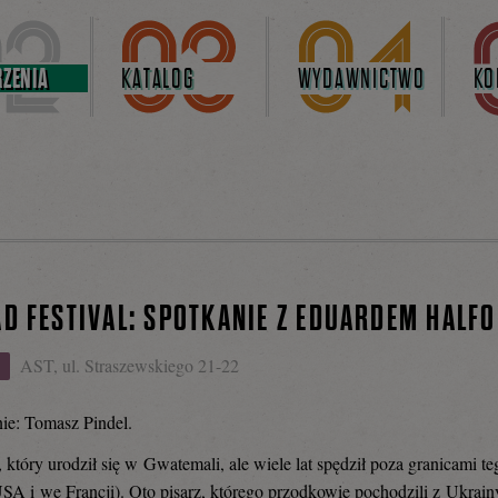
ZENIA
KATALOG
WYDAWNICTWO
KO
D FESTIVAL: SPOTKANIE Z EDUARDEM HALF
AST, ul. Straszewskiego 21-22
ie: Tomasz Pindel.
, który urodził się w Gwatemali, ale wiele lat spędził poza granicami te
SA i we Francji). Oto pisarz, którego przodkowie pochodzili z Ukrainy