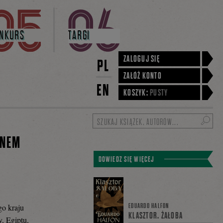
NKURS
TARGI
ZALOGUJ SIĘ
PL
ZAŁÓŻ KONTO
EN
KOSZYK:
PUSTY
Szukaj
ONEM
DOWIEDZ SIĘ WIĘCEJ
EDUARDO HALFON
go kraju
KLASZTOR. ŻAŁOBA
, Egiptu,