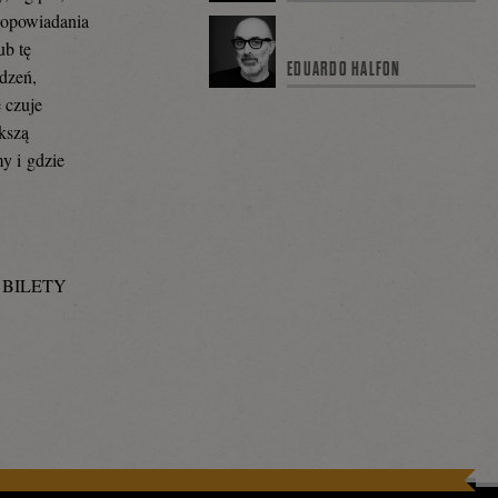
i opowiadania
ub tę
EDUARDO HALFON
dzeń,
e czuje
kszą
y i gdzie
F: BILETY