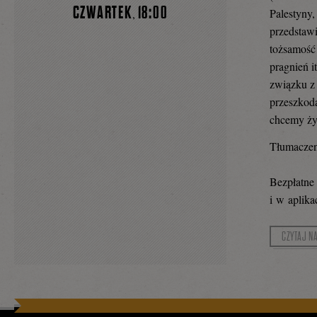
CZWARTEK
18:00
Palestyny,
,
przedstaw
tożsamość
pragnień i
związku z
przeszkodą
chcemy ży
Tłumaczeni
Bezpłatne
i w aplik
CZYTAJ N