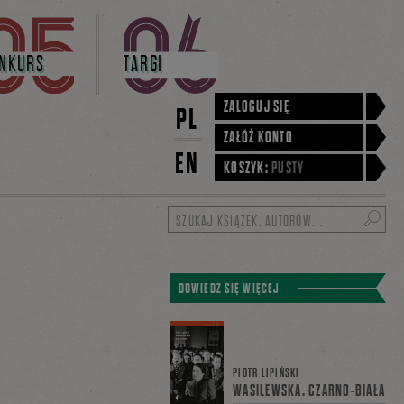
NKURS
TARGI
ZALOGUJ SIĘ
PL
ZAŁÓŻ KONTO
EN
KOSZYK:
PUSTY
Szukaj
DOWIEDZ SIĘ WIĘCEJ
PIOTR LIPIŃSKI
WASILEWSKA. CZARNO-BIAŁA