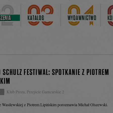
ZENIA
KATALOG
WYDAWNICTWO
KO
 SCHULZ FESTIWAL: SPOTKANIE Z PIOTREM
SKIM
Klub Proza, Przejście Garncarskie 2
W
 Wasilewskiej z Piotrem Lipińskim porozmawia Michał Olszewski.