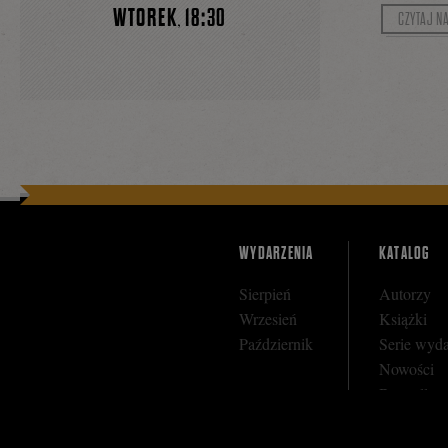
WTOREK
18:30
CZYTAJ N
,
WYDARZENIA
KATALOG
Sierpień
Autorzy
Wrzesień
Książki
Październik
Serie wyd
Nowości
Bestseller
Zapowiedz