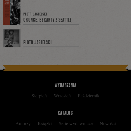
się
PIOTR JAGIELSKI
GRUNGE. BĘKARTY Z SEATTLE
na
PIOTR JAGIELSKI
Facebooku
WYDARZENIA
Sierpień
Wrzesień
Październik
KATALOG
Autorzy
Książki
Serie wydawnicze
Nowości