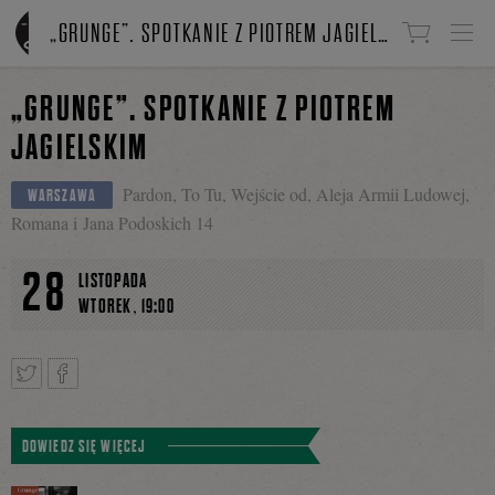
Linki do przejścia
„GRUNGE”. SPOTKANIE Z PIOTREM JAGIELSKIM
„GRUNGE”. SPOTKANIE Z PIOTREM
JAGIELSKIM
Pardon, To Tu, Wejście od, Aleja Armii Ludowej,
WARSZAWA
Romana i Jana Podoskich 14
28
LISTOPADA
,
WTOREK
19:00
Tweetnij
Podziel
DOWIEDZ SIĘ WIĘCEJ