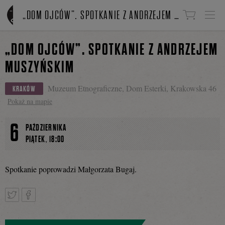
Linki do przejścia
„DOM OJCÓW”. SPOTKANIE Z ANDRZEJEM MUSZYŃSKIM
„DOM OJCÓW”. SPOTKANIE Z ANDRZEJEM
MUSZYŃSKIM
Muzeum Etnograficzne, Dom Esterki, Krakowska 46
KRAKÓW
Pokaż na mapie
6
PAŹDZIERNIKA
,
PIĄTEK
18:00
Spotkanie poprowadzi Małgorzata Bugaj.
Tweetnij
Podziel