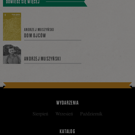
DOWIEDZ SIĘ WIĘCEJ
się
ANDRZEJ MUSZYŃSKI
DOM OJCÓW
na
ANDRZEJ MUSZYŃSKI
Facebooku
WYDARZENIA
Sierpień
Wrzesień
Październik
KATALOG