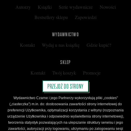
Autorzy
Książki
Serie wydawnicze
Nowości
Bestsellery sklepu
Zapowiedzi
WYDAWNICTWO
Kontakt
Wydaj u nas książkę
Gdzie kupić?
SKLEP
Kontakt
Twój koszyk
Promocje
Kup kartę podarunkową
Nota prawna
PRZEJDŹ DO STRONY
Regulamin
Polityka prywatności
Wydawnictwo Czarne i jego Partnerzy wykorzystują pliki „cookies"
Regulamin Klubu Czarnego
(„ciasteczka") m.in. do: dostosowania zawartości strony internetowej do
preferencji Użytkownika, optymalizacji korzystania z witryny (rozpoznania
Regulamin Karty Podarunkowej
urządzenie Użytkownika i odpowiednio wyświetlenia strony internetowej),
tworzenia statystyk pozwalających na ulepszanie struktury serwisu i jego
zawartości, autoryzacji przy logowaniu, utrzymaniu po zalogowaniu sesji