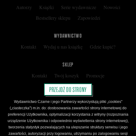
Autorzy
Książki
Serie wydawnicze
Nowości
Bestsellery sklepu
Zapowiedzi
WYDAWNICTWO
Kontakt
Wydaj u nas książkę
Gdzie kupić?
SKLEP
Kontakt
Twój koszyk
Promocje
Kup kartę podarunkową
Nota prawna
PRZEJDŹ DO STRONY
Regulamin
Polityka prywatności
Wydawnictwo Czarne i jego Partnerzy wykorzystują pliki „cookies"
Regulamin Klubu Czarnego
(„ciasteczka") m.in. do: dostosowania zawartości strony internetowej do
preferencji Użytkownika, optymalizacji korzystania z witryny (rozpoznania
Regulamin Karty Podarunkowej
urządzenie Użytkownika i odpowiednio wyświetlenia strony internetowej),
tworzenia statystyk pozwalających na ulepszanie struktury serwisu i jego
zawartości, autoryzacji przy logowaniu, utrzymaniu po zalogowaniu sesji