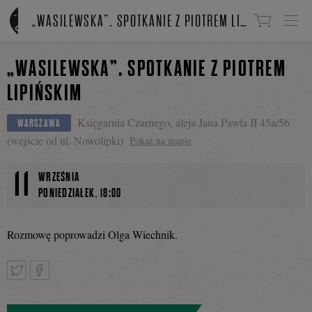
Linki do przejścia
„WASILEWSKA”. SPOTKANIE Z PIOTREM LIPIŃSKIM
„WASILEWSKA”. SPOTKANIE Z PIOTREM
LIPIŃSKIM
Księgarnia Czarnego, aleja Jana Pawła II 45a/56
WARSZAWA
(wejście od ul. Nowolipki)
Pokaż na mapie
11
WRZEŚNIA
,
PONIEDZIAŁEK
18:00
Rozmowę poprowadzi Olga Wiechnik.
Tweetnij
Podziel