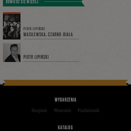
DOWIEDZ SIĘ WIĘCEJ
się
PIOTR LIPIŃSKI
WASILEWSKA. CZARNO-BIAŁA
na
PIOTR LIPIŃSKI
Facebooku
WYDARZENIA
Sierpień
Wrzesień
Październik
KATALOG