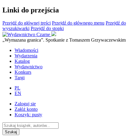
Linki do przejścia
Przejdź do głównej treści
Przejdź do głównego menu
Przejdź do
wyszukiwarki
Przejdź do stopki
„Wymazana granica”. Spotkanie z Tomaszem Grzywaczewskim
Wiadomości
Wydarzenia
Katalog
Wydawnictwo
Konkurs
Targi
PL
EN
Zaloguj się
Załóż konto
Koszyk:
pusty
Szukaj