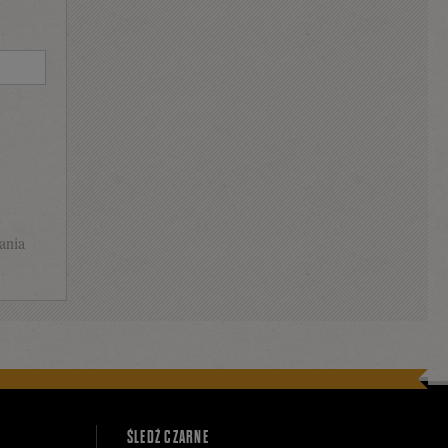
ania
ŚLEDŹ CZARNE