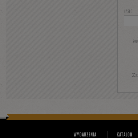
HASŁO
Zap
Zar
WYDARZENIA
KATALOG