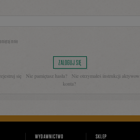
amiętaj mnie
ZALOGUJ SIĘ
ejestruj się
Nie pamiętasz hasła?
Nie otrzymałeś instrukcji aktywow
konta?
WYDAWNICTWO
SKLEP