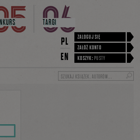
NKURS
TARGI
ZALOGUJ SIĘ
PL
ZAŁÓŻ KONTO
EN
KOSZYK:
PUSTY
Szukaj