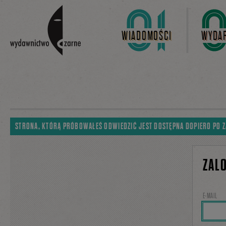
Linki do przejścia
WIADOMOŚCI
WYDAR
STRONA, KTÓRĄ PRÓBOWAŁEŚ ODWIEDZIĆ JEST DOSTĘPNA DOPIERO PO 
ZAL
E-MAIL