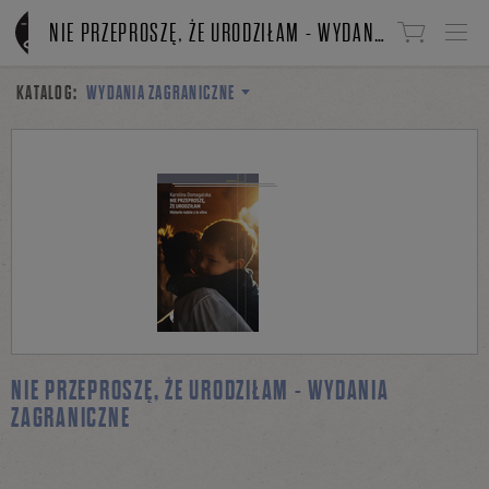
Linki do przejścia
NIE PRZEPROSZĘ, ŻE URODZIŁAM - WYDANIA ZAGRANICZNE
KATALOG:
WYDANIA ZAGRANICZNE
KAROLINA
DOMAGALSKA
NIE
PRZEPROSZĘ,
ŻE URODZIŁAM
NIE PRZEPROSZĘ, ŻE URODZIŁAM - WYDANIA
ZAGRANICZNE