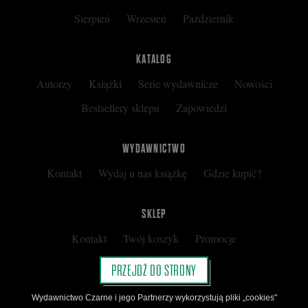
Sierpień
Wrzesień
Październik
KATALOG
Autorzy
Książki
Serie wydawnicze
Nowości
Bestsellery sklepu
Zapowiedzi
WYDAWNICTWO
Kontakt
Wydaj u nas książkę
Gdzie kupić?
SKLEP
Kontakt
Twój koszyk
Promocje
Kup kartę podarunkową
Nota prawna
PRZEJDŹ DO STRONY
Regulamin
Polityka prywatności
Wydawnictwo Czarne i jego Partnerzy wykorzystują pliki „cookies"