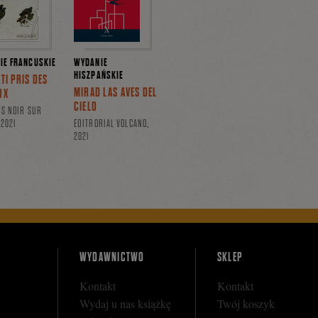
IE FRANCUSKIE
WYDANIE
HISZPAŃSKIE
TI PRIS DES
MIRAD LAS AVES DEL
UX
CIELO
NS NOIR SUR
 2021
EDITRORIAL VOLCANO,
2021
WYDAWNICTWO
SKLEP
Kontakt
Kontakt
Wydaj u nas książkę
Twój koszyk