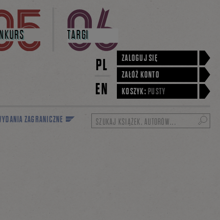
NKURS
TARGI
ZALOGUJ SIĘ
PL
ZAŁÓŻ KONTO
EN
KOSZYK:
PUSTY
YDANIA ZAGRANICZNE
Szukaj