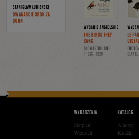
STANISŁAW ŁUBIEŃSKI
DWANAŚCIE SROK ZA
OGON
WYDANIE ANGIELSKIE
WYDAN
THE BIRDS THEY
LE PAR
SANG
OISEA
THE WESTBOURNE
EDITIO
PRESS, 2020
BLANC,
WYDARZENIA
KATALOG
Sierpień
Autorzy
Wrzesień
Książki