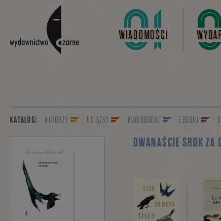
Linki do przejścia
WIADOMOŚCI
WYDAR
KATALOG:
AUTORZY
KSIĄŻKI
AUDIOBOOKI
EBOOKI
S
DWANAŚCIE SROK ZA 