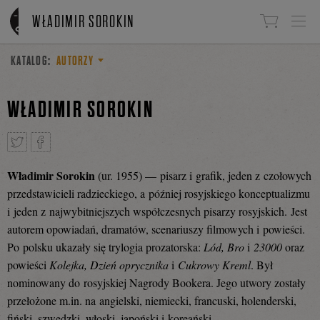
Linki do przejścia
WŁADIMIR SOROKIN
KATALOG:
AUTORZY
WŁADIMIR SOROKIN
Władimir Sorokin
(ur. 1955) — pisarz i grafik, jeden z czołowych
Tweetnij
Podziel
przedstawicieli radzieckiego, a później rosyjskiego konceptualizmu
i jeden z najwybitniejszych współczesnych pisarzy rosyjskich. Jest
autorem opowiadań, dramatów, scenariuszy filmowych i powieści.
się
Po polsku ukazały się trylogia prozatorska:
Lód, Bro
i
23000
oraz
powieści
Kolejka, Dzień oprycznika
i
Cukrowy Kreml
. Był
nominowany do rosyjskiej Nagrody Bookera. Jego utwory zostały
na
przełożone m.in. na angielski, niemiecki, francuski, holenderski,
fiński, szwedzki, włoski, japoński i koreański.