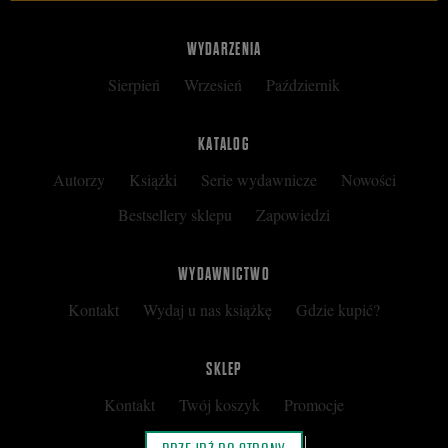
WYDARZENIA
Sierpień
Wrzesień
Październik
KATALOG
Autorzy
Książki
Serie wydawnicze
Nowości
Bestsellery sklepu
Zapowiedzi
WYDAWNICTWO
Kontakt
Wydaj u nas książkę
Gdzie kupić?
SKLEP
Kontakt
Twój koszyk
Promocje
Kup kartę podarunkową
Nota prawna