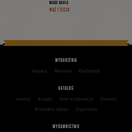
WADE DAVIS
WĄŻ I TĘCZA
WYDARZENIA
Sierpień
Wrzesień
Październik
KATALOG
Autorzy
Książki
Serie wydawnicze
Nowości
Bestsellery sklepu
Zapowiedzi
WYDAWNICTWO