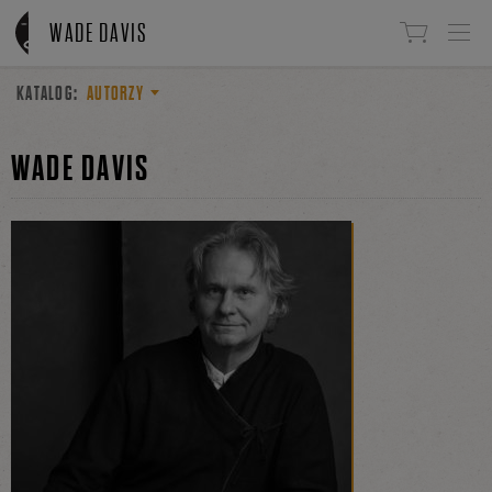
Linki do przejścia
WADE DAVIS
KATALOG:
AUTORZY
WADE DAVIS