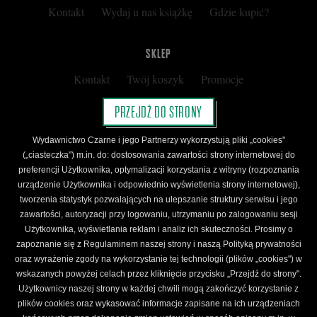
Kontakt
Wydaj u nas książkę
Gdzie kupić?
SKLEP
Kontakt
Twój koszyk
Promocje
Kup kartę podarunkową
Nota prawna
PRZEJDŹ DO STRONY
Regulamin
Polityka prywatności
Wydawnictwo Czarne i jego Partnerzy wykorzystują pliki „cookies"
Regulamin Klubu Czarnego
(„ciasteczka") m.in. do: dostosowania zawartości strony internetowej do
preferencji Użytkownika, optymalizacji korzystania z witryny (rozpoznania
Regulamin Karty Podarunkowej
urządzenie Użytkownika i odpowiednio wyświetlenia strony internetowej),
tworzenia statystyk pozwalających na ulepszanie struktury serwisu i jego
zawartości, autoryzacji przy logowaniu, utrzymaniu po zalogowaniu sesji
ŚLEDŹ CZARNE
Użytkownika, wyświetlania reklam i analiz ich skuteczności. Prosimy o
Facebook
YouTube
Instagram
Newsletter
zapoznanie się z Regulaminem naszej strony i naszą Polityką prywatności
oraz wyrażenie zgody na wykorzystanie tej technologii (plików „cookies") w
wskazanych powyżej celach przez kliknięcie przycisku „Przejdź do strony".
Użytkownicy naszej strony w każdej chwili mogą zakończyć korzystanie z
Wydawnictwo Czarne. Wszelkie prawa zastrzeżone. Projekt:
Fajne Chłopaki,
logo
plików cookies oraz wykasować informacje zapisane na ich urządzeniach
wydawnictwa: Kamil Targosz.