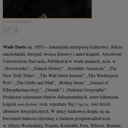
Foto © Adam Dillon
Tweetnij
Podziel
Wade Davis
(ur. 1953) – kanadyjski antropolog kulturowy, doktor
etnobotaniki, fotograf, twórca filmowy i autor książek. Absolwent
Uniwersytetu Harvarda. Publikował w wielu pismach, m.in. w
„Newsweeku”, „Natural History”, „Scientific American”, „The
się
New York Times”, „The Wall Street Journal”, „The Washington
Post”, „The Globe and Mail”, „Rolling Stone”, „Journal of
Ethnopharmacology”, „Outside” i „National Geographic”.
na
Producent osiemnastu filmów dokumentalnych, autor kilkunastu
książek
non-fiction
,
m.in. reportażu
Wąż i tęcza
,
oraz trzech
albumów fotograficznych. W pracy naukowej skupia się na
Facebooku
kwestiach ludności rdzennej, a badania przeprowadzał m.in.
w Afryce Wschodniej, Nepalu, Kolumbii, Peru, Tybecie, Beninie,