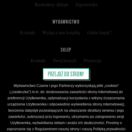
Bestsellery sklepu
Zapowiedzi
WYDAWNICTWO
Kontakt
Wydaj u nas książkę
Gdzie kupić?
SKLEP
Kontakt
Twój koszyk
Promocje
Kup kartę podarunkową
Nota prawna
PRZEJDŹ DO STRONY
Regulamin
Polityka prywatności
Wydawnictwo Czarne i jego Partnerzy wykorzystują pliki „cookies"
Regulamin Klubu Czarnego
(„ciasteczka") m.in. do: dostosowania zawartości strony internetowej do
preferencji Użytkownika, optymalizacji korzystania z witryny (rozpoznania
Regulamin Karty Podarunkowej
urządzenie Użytkownika i odpowiednio wyświetlenia strony internetowej),
tworzenia statystyk pozwalających na ulepszanie struktury serwisu i jego
zawartości, autoryzacji przy logowaniu, utrzymaniu po zalogowaniu sesji
ŚLEDŹ CZARNE
Użytkownika, wyświetlania reklam i analiz ich skuteczności. Prosimy o
Facebook
YouTube
Instagram
Newsletter
zapoznanie się z Regulaminem naszej strony i naszą Polityką prywatności