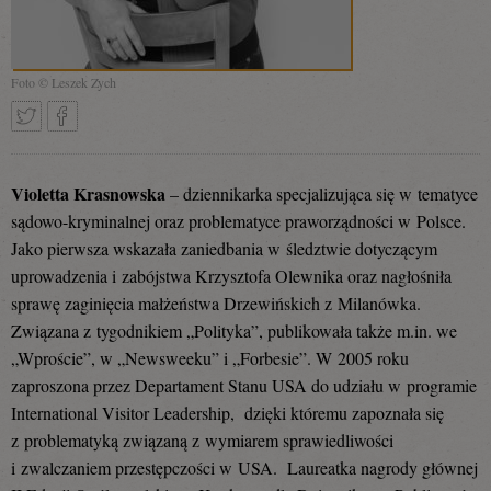
Foto © Leszek Zych
Tweetnij
Podziel
Violetta Krasnowska
– dziennikarka specjalizująca się w tematyce
sądowo-kryminalnej oraz problematyce praworządności w Polsce.
Jako pierwsza wskazała zaniedbania w śledztwie dotyczącym
się
uprowadzenia i zabójstwa Krzysztofa Olewnika oraz nagłośniła
sprawę zaginięcia małżeństwa Drzewińskich z Milanówka.
Związana z tygodnikiem „Polityka”, publikowała także m.in. we
na
„Wproście”, w „Newsweeku” i „Forbesie”. W 2005 roku
zaproszona przez Departament Stanu USA do udziału w programie
International Visitor Leadership, dzięki któremu zapoznała się
Facebooku
z problematyką związaną z wymiarem sprawiedliwości
i zwalczaniem przestępczości w USA. Laureatka nagrody głównej