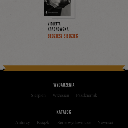
VIOLETTA
KRASNOWSKA
BĘDZIESZ SIEDZIEĆ
WYDARZENIA
Sierpień
Wrzesień
Październik
KATALOG
Autorzy
Książki
Serie wydawnicze
Nowości