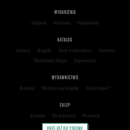
WYDARZENIA
Sierpień
Wrzesień
Październik
KATALOG
Autorzy
Książki
Serie wydawnicze
Nowości
Bestsellery sklepu
Zapowiedzi
WYDAWNICTWO
Kontakt
Wydaj u nas książkę
Gdzie kupić?
SKLEP
Kontakt
Twój koszyk
Promocje
Kup kartę podarunkową
Nota prawna
PRZEJDŹ DO STRONY