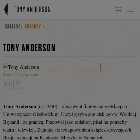
Linki do przejścia
TONY ANDERSON
KATALOG:
AUTORZY
TONY ANDERSON
Foto © Tony Anderson
Tweetnij
Podziel
Tony Anderson
(ur. 1950) – absolwent filologii angielskiej na
Uniwersytecie Oksfordzkim. Uczył języka angielskiego w Wielkiej
Brytanii i za granicą. Pracował jako redaktor, pisał na potrzeby
się
teatru i telewizji. Zajmuje się redagowaniem książek dotyczących
Rosji i sytuacji na Kaukazie. Mieszka w Somerset.