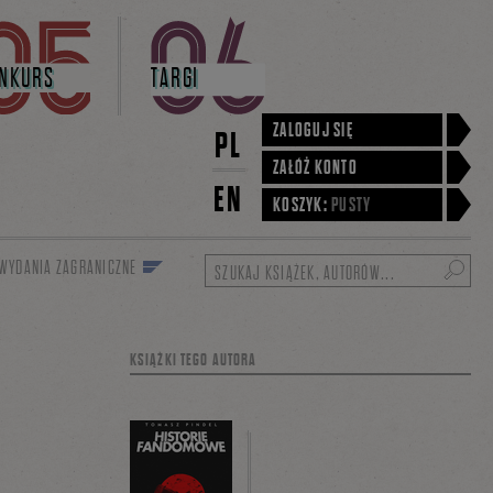
NKURS
TARGI
ZALOGUJ SIĘ
PL
ZAŁÓŻ KONTO
EN
KOSZYK:
PUSTY
WYDANIA ZAGRANICZNE
Szukaj
KSIĄŻKI TEGO AUTORA