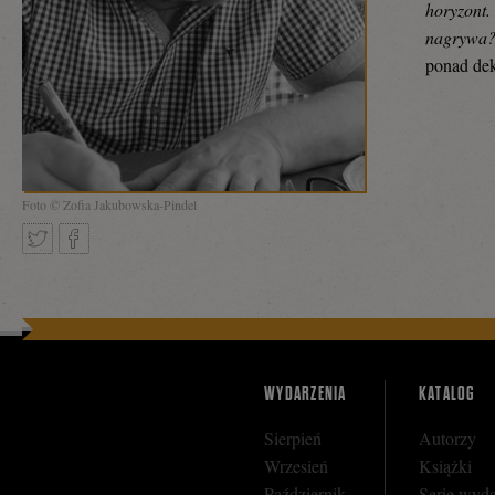
horyzont.
nagrywa
ponad de
Foto © Zofia Jakubowska-Pindel
Tweetnij
Podziel
się
WYDARZENIA
KATALOG
Sierpień
Autorzy
Wrzesień
Książki
na
Październik
Serie wyd