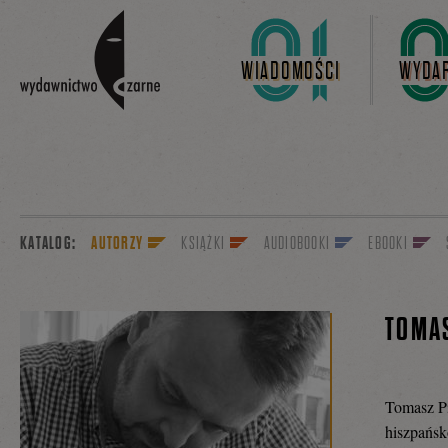
Linki do przejścia
WIADOMOŚCI
WYDAR
KATALOG:
AUTORZY
KSIĄŻKI
AUDIOBOOKI
EBOOKI
TOMAS
Tomasz Pi
hiszpańsk