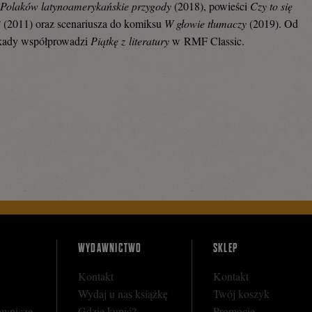
 Polaków latynoamerykańskie przygody
(2018), powieści
Czy to się
?
(2011) oraz scenariusza do komiksu
W głowie tłumaczy
(2019). Od
kady współprowadzi
Piątkę z literatury
w RMF Classic.
WYDAWNICTWO
SKLEP
Kontakt
Kontakt
Wydaj u nas książkę
Twój koszyk
awnicze
Gdzie kupić?
Promocje