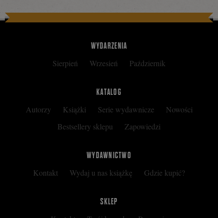
WYDARZENIA
Sierpień
Wrzesień
Październik
KATALOG
Autorzy
Książki
Serie wydawnicze
Nowości
Bestsellery sklepu
Zapowiedzi
WYDAWNICTWO
Kontakt
Wydaj u nas książkę
Gdzie kupić?
SKLEP