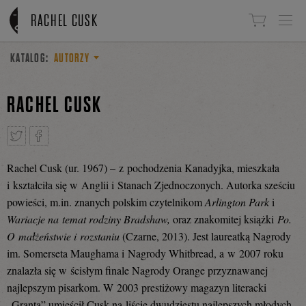
Linki do przejścia
RACHEL CUSK
KATALOG:
AUTORZY
RACHEL CUSK
Rachel Cusk (ur. 1967) – z pochodzenia Kanadyjka, mieszkała
Tweetnij
Podziel
i kształciła się w Anglii i Stanach Zjednoczonych. Autorka sześciu
powieści, m.in. znanych polskim czytelnikom
Arlington Park
i
Wariacje na temat rodziny Bradshaw,
oraz znakomitej książki
Po.
się
O małżeństwie i rozstaniu
(Czarne, 2013). Jest laureatką Nagrody
im. Somerseta Maughama i Nagrody Whitbread, a w 2007 roku
znalazła się w ścisłym finale Nagrody Orange przyznawanej
na
najlepszym pisarkom. W 2003 prestiżowy magazyn literacki
„Granta” umieścił Cusk na liście dwudziestu najlepszych młodych