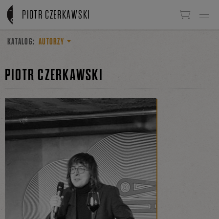
Linki do przejścia
PIOTR CZERKAWSKI
KATALOG:
AUTORZY
PIOTR CZERKAWSKI