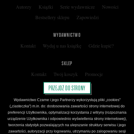
Autorzy
Książki
Serie wydawnicze
Nowości
Bestsellery sklepu
Zapowiedzi
WYDAWNICTWO
Kontakt
Wydaj u nas książkę
Gdzie kupić?
SKLEP
Kontakt
Twój koszyk
Promocje
Kup kartę podarunkową
Nota prawna
PRZEJDŹ DO STRONY
Regulamin
Polityka prywatności
Wydawnictwo Czarne i jego Partnerzy wykorzystują pliki „cookies"
Regulamin Klubu Czarnego
(„ciasteczka") m.in. do: dostosowania zawartości strony internetowej do
preferencji Użytkownika, optymalizacji korzystania z witryny (rozpoznania
Regulamin Karty Podarunkowej
urządzenie Użytkownika i odpowiednio wyświetlenia strony internetowej),
tworzenia statystyk pozwalających na ulepszanie struktury serwisu i jego
zawartości, autoryzacji przy logowaniu, utrzymaniu po zalogowaniu sesji
ŚLEDŹ CZARNE