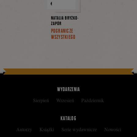
NATALIA BRYŻKO-
ZAPÓR
POGRANICZE
WSZYSTKIEGO
WYDARZENIA
Sierpień
Wrzesień
Październik
KATALOG
Autorzy
Książki
Serie wydawnicze
Nowości