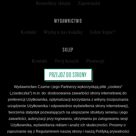
Bestsellery sklepu
Zapowiedzi
WYDAWNICTWO
Kontakt
Wydaj u nas książkę
Gdzie kupić?
SKLEP
Kontakt
Twój koszyk
Promocje
Kup kartę podarunkową
Nota prawna
PRZEJDŹ DO STRONY
Regulamin
Polityka prywatności
Wydawnictwo Czarne i jego Partnerzy wykorzystują pliki „cookies"
Regulamin Klubu Czarnego
(„ciasteczka") m.in. do: dostosowania zawartości strony internetowej do
preferencji Użytkownika, optymalizacji korzystania z witryny (rozpoznania
Regulamin Karty Podarunkowej
urządzenie Użytkownika i odpowiednio wyświetlenia strony internetowej),
tworzenia statystyk pozwalających na ulepszanie struktury serwisu i jego
zawartości, autoryzacji przy logowaniu, utrzymaniu po zalogowaniu sesji
ŚLEDŹ CZARNE
Użytkownika, wyświetlania reklam i analiz ich skuteczności. Prosimy o
Facebook
YouTube
Instagram
Newsletter
zapoznanie się z Regulaminem naszej strony i naszą Polityką prywatności