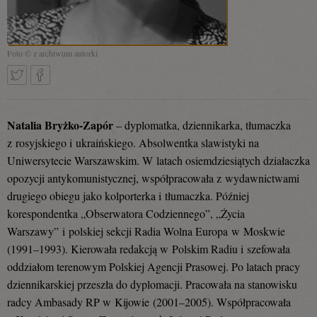
Foto © z archiwum autorki
Tweetnij
Podziel
Natalia Bryżko
-Zapór
– dyplomatka, dziennikarka, tłumaczka
z rosyjskiego i ukraińskiego. Absolwentka slawistyki na
Uniwersytecie Warszawskim. W latach osiemdziesiątych działaczka
się
opozycji antykomunistycznej, współpracowała z wydawnictwami
drugiego obiegu jako kolporterka i tłumaczka. Później
korespondentka „Obserwatora Codziennego”, „Życia
na
Warszawy” i polskiej sekcji Radia Wolna Europa w Moskwie
(1991–1993). Kierowała redakcją w Polskim Radiu i szefowała
oddziałom terenowym Polskiej Agencji Prasowej. Po latach pracy
Facebooku
dziennikarskiej przeszła do dyplomacji. Pracowała na stanowisku
radcy Ambasady RP w Kijowie (2001–2005). Współpracowała