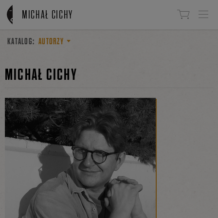
Linki do przejścia
MICHAŁ CICHY
KATALOG:
AUTORZY
MICHAŁ CICHY