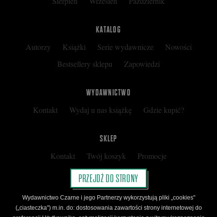
Sierpień
Wrzesień
Październik
KATALOG
Autorzy
Książki
Serie wydawnicze
Nowości
Bestsellery sklepu
Zapowiedzi
WYDAWNICTWO
Kontakt
Wydaj u nas książkę
Gdzie kupić?
SKLEP
Kontakt
Twój koszyk
Promocje
Kup kartę podarunkową
Nota prawna
PRZEJDŹ DO STRONY
Regulamin
Polityka prywatności
Wydawnictwo Czarne i jego Partnerzy wykorzystują pliki „cookies"
Regulamin Klubu Czarnego
(„ciasteczka") m.in. do: dostosowania zawartości strony internetowej do