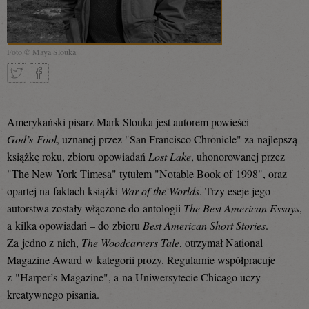
Foto © Maya Slouka
Tweetnij
Podziel
Amerykański pisarz Mark Slouka jest autorem powieści
God’s Fool
, uznanej przez "San Francisco Chronicle" za najlepszą
książkę roku, zbioru opowiadań
Lost Lake
, uhonorowanej przez
się
"The New York Timesa" tytułem "Notable Book of 1998", oraz
opartej na faktach książki
War of the Worlds
. Trzy eseje jego
autorstwa zostały włączone do antologii
The Best American Essays
,
na
a kilka opowiadań – do zbioru
Best American Short Stories
.
Za jedno z nich,
The Woodcarvers Tale
, otrzymał National
Magazine Award w kategorii prozy. Regularnie współpracuje
Facebooku
z "Harper’s Magazine", a na Uniwersytecie Chicago uczy
kreatywnego pisania.