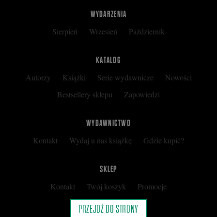
WYDARZENIA
Sierpień
Wrzesień
Październik
KATALOG
Autorzy
Książki
Serie wydawnicze
Nowości
Bestsellery sklepu
Zapowiedzi
WYDAWNICTWO
Kontakt
Wydaj u nas książkę
Gdzie kupić?
SKLEP
Kontakt
Twój koszyk
Promocje
Kup kartę podarunkową
Nota prawna
PRZEJDŹ DO STRONY