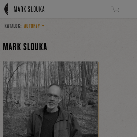
Linki do przejścia
MARK SLOUKA
KATALOG:
AUTORZY
MARK SLOUKA