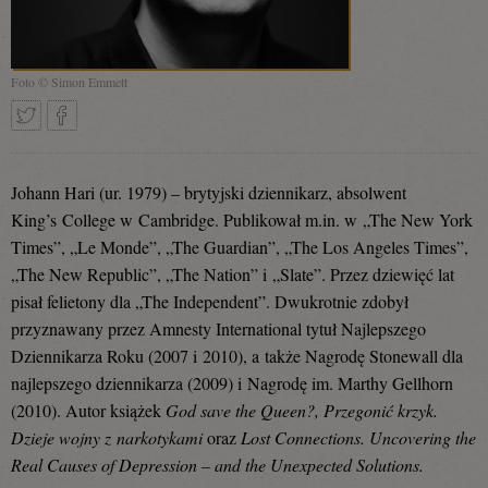
Foto © Simon Emmett
Tweetnij
Podziel
Johann Hari (ur. 1979) – brytyjski dziennikarz, absolwent
King’s College w Cambridge. Publikował m.in. w „The New York
Times”, „Le Monde”, „The Guardian”, „The Los Angeles Times”,
się
„The New Republic”, „The Nation” i „Slate”. Przez dziewięć lat
pisał felietony dla „The Independent”. Dwukrotnie zdobył
przyznawany przez Amnesty International tytuł Najlepszego
na
Dziennikarza Roku (2007 i 2010), a także Nagrodę Stonewall dla
najlepszego dziennikarza (2009) i Nagrodę im. Marthy Gellhorn
(2010).
Autor książek
God save the Queen?,
Przegonić krzyk.
Facebooku
Dzieje wojny z narkotykami
oraz
Lost Connections. Uncovering the
Real Causes of Depression – and the Unexpected Solutions.