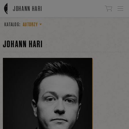
Linki do przejścia
JOHANN HARI
KATALOG:
AUTORZY
JOHANN HARI