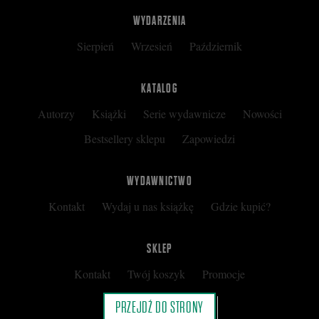
WYDARZENIA
Sierpień
Wrzesień
Październik
KATALOG
Autorzy
Książki
Serie wydawnicze
Nowości
Bestsellery sklepu
Zapowiedzi
WYDAWNICTWO
Kontakt
Wydaj u nas książkę
Gdzie kupić?
SKLEP
Kontakt
Twój koszyk
Promocje
Kup kartę podarunkową
Nota prawna
PRZEJDŹ DO STRONY