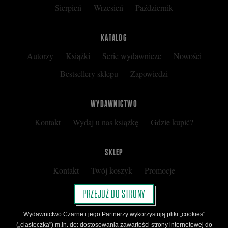
Sierpień
Wrzesień
Październik
KATALOG
Autorzy
Książki
Serie wydawnicze
Nowości
Bestsellery sklepu
Zapowiedzi
WYDAWNICTWO
Kontakt
Wydaj u nas książkę
Gdzie kupić?
SKLEP
Kontakt
Twój koszyk
Promocje
Kup kartę podarunkową
Nota prawna
PRZEJDŹ DO STRONY
Regulamin
Polityka prywatności
Wydawnictwo Czarne i jego Partnerzy wykorzystują pliki „cookies"
Regulamin Klubu Czarnego
(„ciasteczka") m.in. do: dostosowania zawartości strony internetowej do