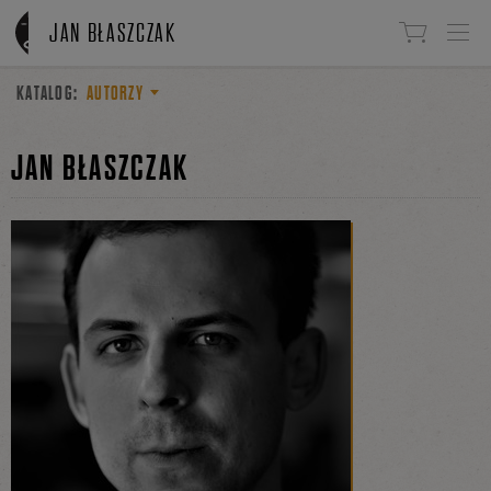
Linki do przejścia
JAN BŁASZCZAK
KATALOG:
AUTORZY
JAN BŁASZCZAK