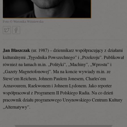
Foto © Weronika Wiśniewska
Tweetnij
Podziel
Jan Błaszczak
(ur. 1987) – dziennikarz współpracujący z działami
kulturalnymi „Tygodnika Powszechnego” i „Przekroju”. Publikował
również na łamach m.in. „Polityki”, „Machiny”, „Wprostu” i
się
„Gazety Magnetofonowej”. Ma na koncie wywiady m.in. ze
Steve’em Reichem, Johnem Paulem Jonesem, Charles’em
Aznavourem, Raekwonem i Johnem Lydonem. Jako reporter
na
współpracował z Programem II Polskiego Radia. Na co dzień
pracownik działu programowego Ursynowskiego Centrum Kultury
„Alternatywy”.
Facebooku