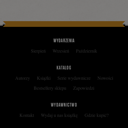
WYDARZENIA
Sierpień
Wrzesień
Październik
KATALOG
Autorzy
Książki
Serie wydawnicze
Nowości
Bestsellery sklepu
Zapowiedzi
WYDAWNICTWO
Kontakt
Wydaj u nas książkę
Gdzie kupić?