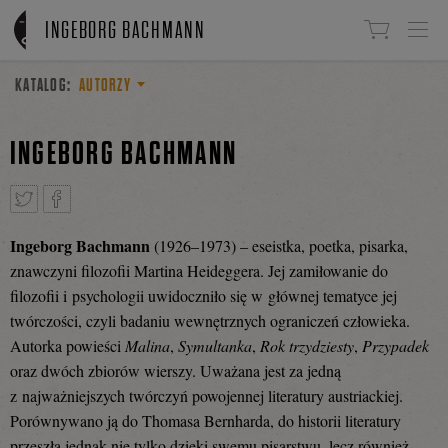
Linki do przejścia
INGEBORG BACHMANN
KATALOG:
AUTORZY
INGEBORG BACHMANN
Ingeborg Bachmann
(1926–1973) – eseistka, poetka, pisarka,
Tweetnij
Podziel
znawczyni filozofii Martina Heideggera. Jej zamiłowanie do
filozofii i psychologii uwidoczniło się w głównej tematyce jej
twórczości, czyli badaniu wewnętrznych ograniczeń człowieka.
się
Autorka powieści
Malina
,
Symultanka
,
Rok trzydziesty
,
Przypadek
oraz dwóch zbiorów wierszy. Uważana jest za jedną
z najważniejszych twórczyń powojennej literatury austriackiej.
na
Porównywano ją do Thomasa Bernharda, do historii literatury
przeszła jednak nie tylko dzięki swemu pisarstwu, lecz również