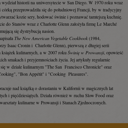
 wydział historii na uniwersytecie w San Diego. W 1970 roku wraz
 córką przeprowadziła się do południowej Francji, by w tradycyjny
twarzać kozie sery, hodować świnie i poznawać tamtejszą kuchnię.
ie do Stanów wraz z Charlotte Glenn założyła firmę Le Marché
jmującą się dystrybucją nasion.
napisała
The New American Vegetable Cookbook
(1984,
rzy Isaac Cronin i Charlotte Glenn), pierwszą z długiej serii
h książek kulinarnych, a w 2007 roku
Świnię w Prowansji
, opowieść
kich smakach i przyjemnościach życia. Jej artykuły regularnie
 się w dziale kulinarnym "The San Francisco Chronicle" oraz
ooking", "Bon Appétit" i "Cooking Pleasures".
racuje nad książką o dorastaniu w Kalifornii w magicznych lat
stych i pięćdziesiątych. Działa również w ruchu Slow Food oraz
warsztaty kulinarne w Prowansji i Stanach Zjednoczonych.