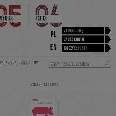
NKURS
TARGI
ZALOGUJ SIĘ
PL
ZAŁÓŻ KONTO
EN
KOSZYK:
PUSTY
WYDANIA ZAGRANICZNE
Szukaj
KSIĄŻKI TEJ AUTORKI