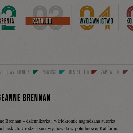
ZENIA
KATALOG
WYDAWNICTWO
KO
SERIE WYDAWNICZE
NOWOŚCI
BESTSELLERY
ZAPOWIEDZI
GEANNE BRENNAN
e Brennan – dziennikarka i wielokrotnie nagradzana autorka
ucharskich. Urodziła się i wychowała w południowej Kalifornii,