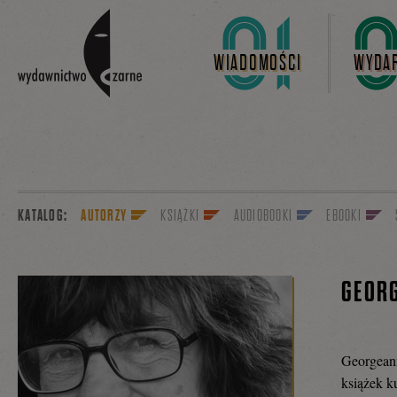
Linki do przejścia
WIADOMOŚCI
WYDAR
KATALOG:
AUTORZY
KSIĄŻKI
AUDIOBOOKI
EBOOKI
GEOR
Georgeann
książek k