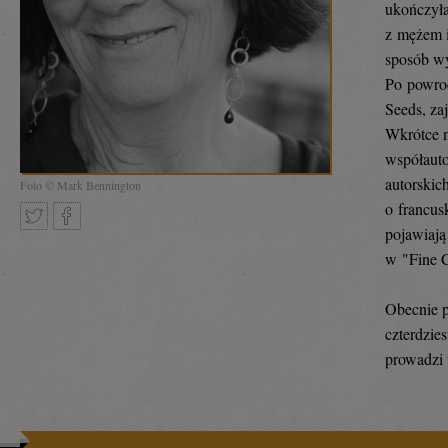
ukończyła
z mężem i
sposób wy
Po powroc
Seeds, za
Wkrótce 
współauto
autorskic
Foto © Mark Bennington
o francus
pojawiają
w "Fine C
Tweetnij
Podziel
Obecnie p
czterdzie
się
prowadzi 
na