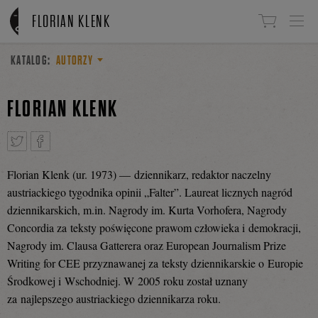
Linki do przejścia
FLORIAN KLENK
KATALOG:
AUTORZY
FLORIAN KLENK
Florian Klenk (ur. 1973) — dziennikarz, redaktor naczelny
Tweetnij
Podziel
austriackiego tygodnika opinii „Falter”. Laureat licznych nagród
dziennikarskich, m.in. Nagrody im. Kurta Vorhofera, Nagrody
Concordia za teksty poświęcone prawom człowieka i demokracji,
się
Nagrody im. Clausa Gatterera oraz European Journalism Prize
Writing for CEE przyznawanej za teksty dziennikarskie o Europie
Środkowej i Wschodniej. W 2005 roku został uznany
na
za najlepszego austriackiego dziennikarza roku.