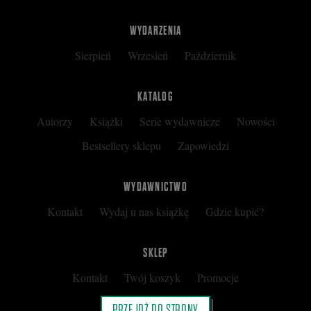
WYDARZENIA
Sierpień
Wrzesień
Październik
KATALOG
Autorzy
Książki
Serie wydawnicze
Nowości
Bestsellery sklepu
Zapowiedzi
WYDAWNICTWO
Kontakt
Wydaj u nas książkę
Gdzie kupić?
SKLEP
Kontakt
Twój koszyk
Promocje
Kup kartę podarunkową
Nota prawna
PRZEJDŹ DO STRONY