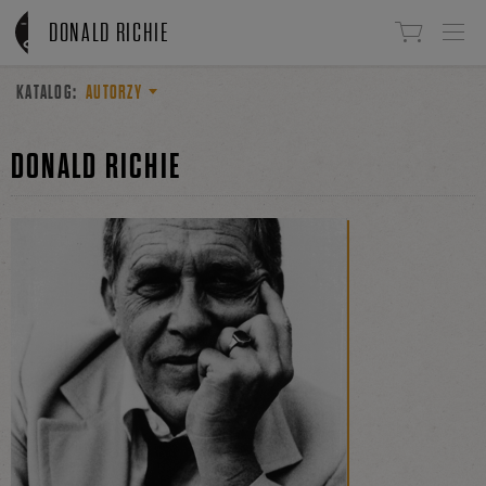
Linki do przejścia
DONALD RICHIE
KATALOG:
AUTORZY
DONALD RICHIE