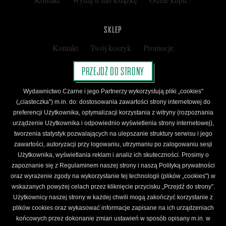
SKLEP
Kontakt
Twój koszyk
Promocje
Kup kartę podarunkową
Nota prawna
PRZEJDŹ DO STRONY
Regulamin
Polityka prywatności
Wydawnictwo Czarne i jego Partnerzy wykorzystują pliki „cookies"
Regulamin Klubu Czarnego
(„ciasteczka") m.in. do: dostosowania zawartości strony internetowej do
preferencji Użytkownika, optymalizacji korzystania z witryny (rozpoznania
Regulamin Karty Podarunkowej
urządzenie Użytkownika i odpowiednio wyświetlenia strony internetowej),
tworzenia statystyk pozwalających na ulepszanie struktury serwisu i jego
zawartości, autoryzacji przy logowaniu, utrzymaniu po zalogowaniu sesji
ŚLEDŹ CZARNE
Użytkownika, wyświetlania reklam i analiz ich skuteczności. Prosimy o
Facebook
YouTube
Instagram
Newsletter
zapoznanie się z Regulaminem naszej strony i naszą Polityką prywatności
oraz wyrażenie zgody na wykorzystanie tej technologii (plików „cookies") w
wskazanych powyżej celach przez kliknięcie przycisku „Przejdź do strony".
Użytkownicy naszej strony w każdej chwili mogą zakończyć korzystanie z
Wydawnictwo Czarne. Wszelkie prawa zastrzeżone. Projekt:
Fajne Chłopaki,
logo
plików cookies oraz wykasować informacje zapisane na ich urządzeniach
wydawnictwa: Kamil Targosz.
końcowych przez dokonanie zmian ustawień w sposób opisany m.in. w