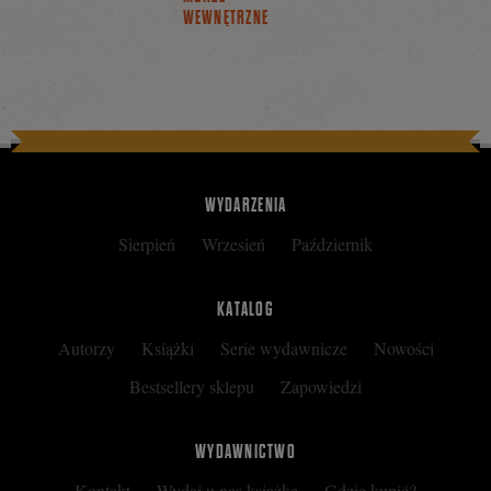
WEWNĘTRZNE
WYDARZENIA
Sierpień
Wrzesień
Październik
KATALOG
Autorzy
Książki
Serie wydawnicze
Nowości
Bestsellery sklepu
Zapowiedzi
WYDAWNICTWO
Kontakt
Wydaj u nas książkę
Gdzie kupić?