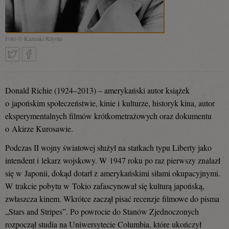
Foto © Kazuaki Kiyota
Tweetnij
Podziel
Donald Richie (1924–2013) – amerykański autor książek
o japońskim społeczeństwie, kinie i kulturze, historyk kina, autor
eksperymentalnych filmów krótkometrażowych oraz dokumentu
się
o Akirze Kurosawie.
Podczas II wojny światowej służył na statkach typu Liberty jako
intendent i lekarz wojskowy. W 1947 roku po raz pierwszy znalazł
na
się w Japonii, dokąd dotarł z amerykańskimi siłami okupacyjnymi.
W trakcie pobytu w Tokio zafascynował się kulturą japońską,
zwłaszcza kinem. Wkrótce zaczął pisać recenzje filmowe do pisma
Facebooku
„Stars and Stripes”. Po powrocie do Stanów Zjednoczonych
rozpoczął studia na Uniwersytecie Columbia, które ukończył