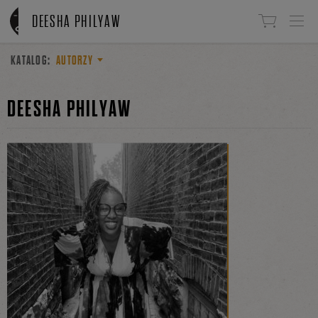
Linki do przejścia
DEESHA PHILYAW
KATALOG:
AUTORZY
DEESHA PHILYAW