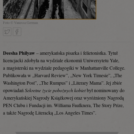
Foto © Vanessa German
Tweetnij
Podziel
Deesha Philyaw
–
amerykańska pisarka i felietonistka.
Tytuł
licencjacki zdobyła na wydziale ekonomii Uniwersytetu Yale,
a magisterski na wydziale pedagogiki w Manhattanville College.
się
Publikowała w „Harvard Review”, „New York Timesie”, „The
Washington Post”, „The Rumpus” i „Literary Mama”.
Jej zbiór
opowiadań
Sekretne życie pobożnych kobiet
był nominowany do
na
Amerykańskiej Nagrody Książkowej oraz wyróżniony Nagrodą
PEN Clubu i Fundacji im. Williama Faulknera, The Story Prize,
a także Nagrodę Literacką „Los Angeles Times”.
Facebooku