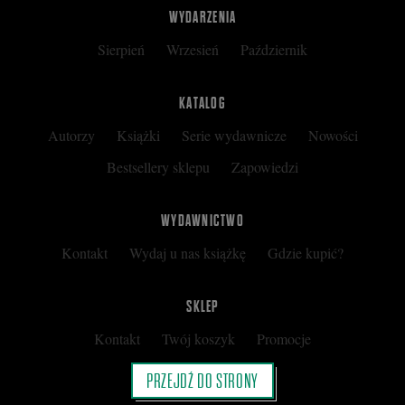
WYDARZENIA
Sierpień
Wrzesień
Październik
KATALOG
Autorzy
Książki
Serie wydawnicze
Nowości
Bestsellery sklepu
Zapowiedzi
WYDAWNICTWO
Kontakt
Wydaj u nas książkę
Gdzie kupić?
SKLEP
Kontakt
Twój koszyk
Promocje
Kup kartę podarunkową
Nota prawna
PRZEJDŹ DO STRONY
Regulamin
Polityka prywatności