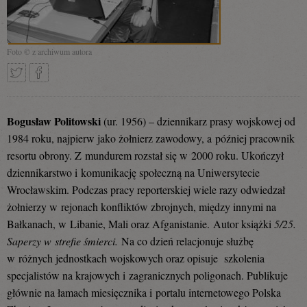
Foto © z archiwum autora
Tweetnij
Podziel
Bogusław Politowski
(ur. 1956) – dziennikarz prasy wojskowej od
1984 roku, najpierw jako żołnierz zawodowy, a później pracownik
resortu obrony. Z mundurem rozstał się w 2000 roku. Ukończył
się
dziennikarstwo i komunikację społeczną na Uniwersytecie
Wrocławskim. Podczas pracy reporterskiej wiele razy odwiedzał
żołnierzy w rejonach konfliktów zbrojnych, między innymi na
na
Bałkanach, w Libanie, Mali oraz Afganistanie.
Autor książki
5/25.
Saperzy w strefie śmierci.
Na co dzień relacjonuje służbę
w różnych jednostkach wojskowych oraz opisuje szkolenia
Facebooku
specjalistów na krajowych i zagranicznych poligonach. Publikuje
głównie na łamach miesięcznika i portalu internetowego Polska