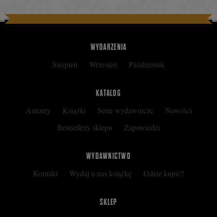
WYDARZENIA
Sierpień
Wrzesień
Październik
KATALOG
Autorzy
Książki
Serie wydawnicze
Nowości
Bestsellery sklepu
Zapowiedzi
WYDAWNICTWO
Kontakt
Wydaj u nas książkę
Gdzie kupić?
SKLEP